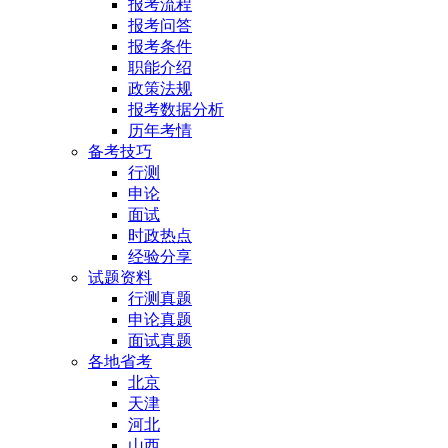
报考流程
报考问答
报考条件
职能介绍
政策法规
报考数据分析
历年考情
备考技巧
行测
申论
面试
时政热点
经验分享
试题资料
行测真题
申论真题
面试真题
各地省考
北京
天津
河北
山西