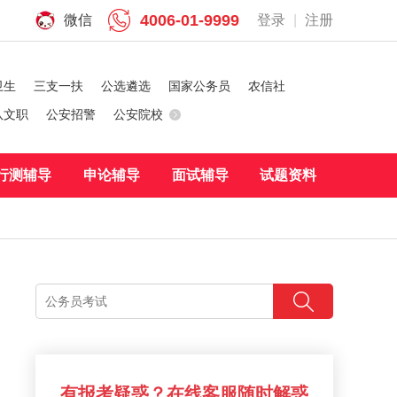
4006-01-9999
微信
登录
|
注册
卫生
三支一扶
公选遴选
国家公务员
农信社
队文职
公安招警
公安院校
行测辅导
申论辅导
面试辅导
试题资料
有报考疑惑？在线客服随时解惑