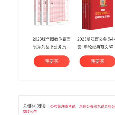
2023版华图教你赢面
2023版江西公务员4
试系列丛书公务员面
套+申论经典范文50
试华图专家详解1000
+行测高频考点 6本
我要买
我要买
题（3本套）
关键词阅读：
公布芜湖市考试
录用公务员笔试合格
成绩公告