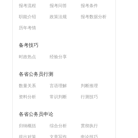
报考流程
报考问答
报考条件
职能介绍
政策法规
报考数据分析
历年考情
备考技巧
时政热点
经验分享
各省公务员行测
数量关系
言语理解
判断推理
资料分析
常识判断
行测技巧
各省公务员申论
归纳概括
综合分析
贯彻执行
提出对策
文章写作
申论技巧