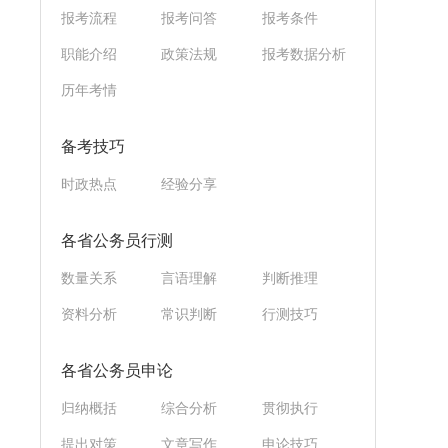
报考流程
报考问答
报考条件
职能介绍
政策法规
报考数据分析
历年考情
备考技巧
时政热点
经验分享
各省公务员行测
数量关系
言语理解
判断推理
资料分析
常识判断
行测技巧
各省公务员申论
归纳概括
综合分析
贯彻执行
提出对策
文章写作
申论技巧