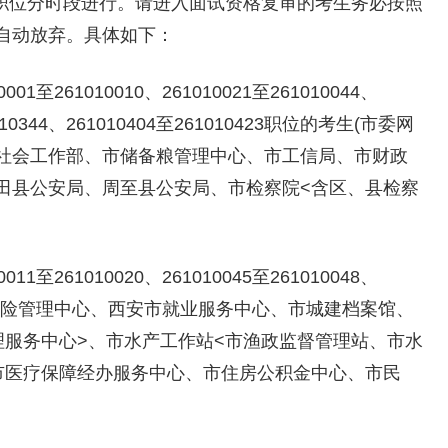
考职位分时段进行。请进入面试资格复审的考生务必按照
自动放弃。具体如下：
至261010010、261010021至261010044、
61010344、261010404至261010423职位的考生(市委网
社会工作部、市储备粮管理中心、市工信局、市财政
田县公安局、周至县公安局、市检察院<含区、县检察
至261010020、261010045至261010048、
(市社会保险管理中心、西安市就业服务中心、市城建档案馆、
理服务中心>、市水产工作站<市渔政监督管理站、市水
市医疗保障经办服务中心、市住房公积金中心、市民