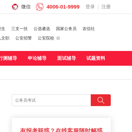
4006-01-9999
微信
登录
|
注册
卫生
三支一扶
公选遴选
国家公务员
农信社
队文职
公安招警
公安院校
行测辅导
申论辅导
面试辅导
试题资料
有报考疑惑？在线客服随时解惑