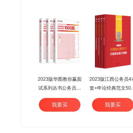
2023版华图教你赢面
2023版江西公务员4
试系列丛书公务员面
套+申论经典范文50
试华图专家详解1000
+行测高频考点 6本
我要买
我要买
题（3本套）