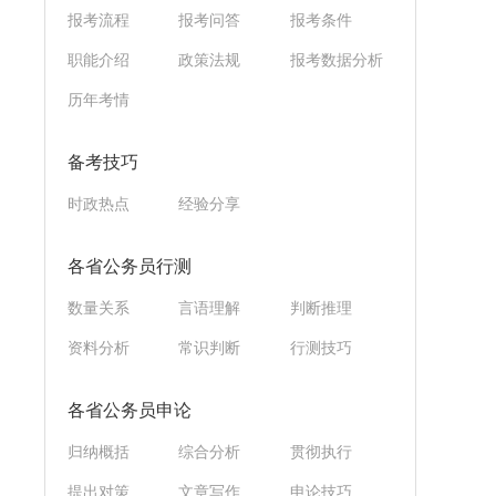
报考流程
报考问答
报考条件
职能介绍
政策法规
报考数据分析
历年考情
备考技巧
时政热点
经验分享
各省公务员行测
数量关系
言语理解
判断推理
资料分析
常识判断
行测技巧
各省公务员申论
归纳概括
综合分析
贯彻执行
提出对策
文章写作
申论技巧