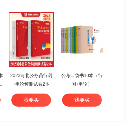
本
2023河北公务员行测
公考口袋书10本（行
篇
+申论预测试卷2本
测+申论）
我要买
我要买