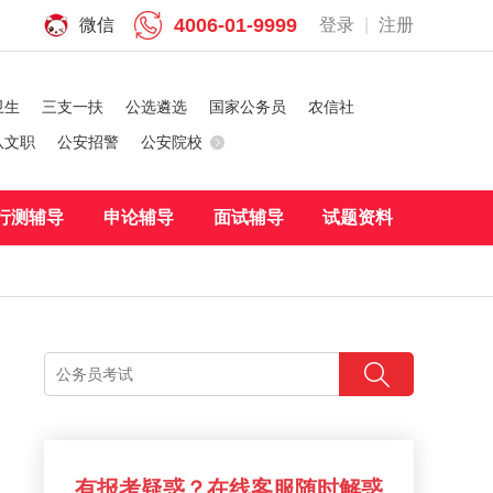
4006-01-9999
微信
登录
|
注册
卫生
三支一扶
公选遴选
国家公务员
农信社
队文职
公安招警
公安院校
行测辅导
申论辅导
面试辅导
试题资料
有报考疑惑？在线客服随时解惑