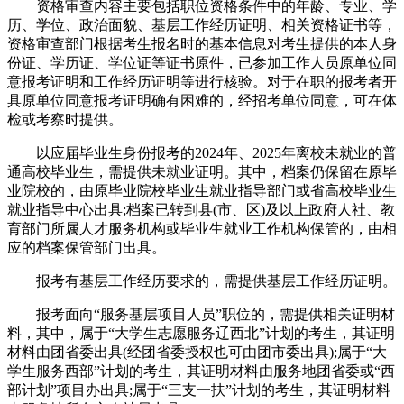
资格审查内容主要包括职位资格条件中的年龄、专业、学
历、学位、政治面貌、基层工作经历证明、相关资格证书等，
资格审查部门根据考生报名时的基本信息对考生提供的本人身
份证、学历证、学位证等证书原件，已参加工作人员原单位同
意报考证明和工作经历证明等进行核验。对于在职的报考者开
具原单位同意报考证明确有困难的，经招考单位同意，可在体
检或考察时提供。
以应届毕业生身份报考的2024年、2025年离校未就业的普
通高校毕业生，需提供未就业证明。其中，档案仍保留在原毕
业院校的，由原毕业院校毕业生就业指导部门或省高校毕业生
就业指导中心出具;档案已转到县(市、区)及以上政府人社、教
育部门所属人才服务机构或毕业生就业工作机构保管的，由相
应的档案保管部门出具。
报考有基层工作经历要求的，需提供基层工作经历证明。
报考面向“服务基层项目人员”职位的，需提供相关证明材
料，其中，属于“大学生志愿服务辽西北”计划的考生，其证明
材料由团省委出具(经团省委授权也可由团市委出具);属于“大
学生服务西部”计划的考生，其证明材料由服务地团省委或“西
部计划”项目办出具;属于“三支一扶”计划的考生，其证明材料