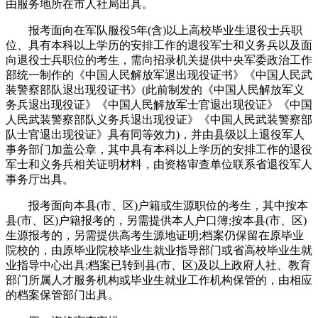
由服务地所在市人社局出具。
报考面向在军队服役5年(含)以上高校毕业生退役士兵职
位、具有本科以上学历的安排工作的退役军士和义务兵以及面
向退役士兵职位的考生，需向招录机关提供中央军委政治工作
部统一制作的《中国人民解放军退出现役证书》《中国人民武
装警察部队退出现役证书》(此前制发的《中国人民解放军义
务兵退出现役证》《中国人民解放军士官退出现役证》《中国
人民武装警察部队义务兵退出现役证》《中国人民武装警察部
队士官退出现役证》具有同等效力)，并由县级以上退役军人
事务部门加盖公章，其中具有本科以上学历的安排工作的退役
军士和义务兵相关证明材料，由资格审查单位联系省退役军人
事务厅出具。
报考面向本县(市、区)户籍或生源职位的考生，其中按本
县(市、区)户籍报考的，另需提供本人户口簿;按本县(市、区)
生源报考的，另需提供高考生源地证明;档案仍保留在原毕业
院校的，由原毕业院校毕业生就业指导部门或省高校毕业生就
业指导中心出具;档案已转到县(市、区)及以上政府人社、教育
部门所属人才服务机构或毕业生就业工作机构保管的，由相应
的档案保管部门出具。