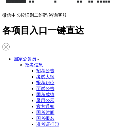
微信中长按识别二维码 咨询客服
各项目入口一键直达
国家公务员
-
招考信息
招考公告
考试大纲
报考职位
面试公告
国考成绩
录用公示
官方通知
国考时间
国考报名
准考证打印