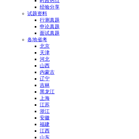
时政热点
经验分享
试题资料
行测真题
申论真题
面试真题
各地省考
北京
天津
河北
山西
内蒙古
辽宁
吉林
黑龙江
上海
江苏
浙江
安徽
福建
江西
山东