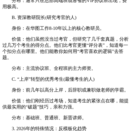
分布：通常只在总部高端班或各省的VIP协议班出现，费
用极高。
B. 资深教研院长(研究考官的人)
身份：在华图工作8-10年以上的核心教研员。
价值：他们虽然没当过考官，但研究了几千套真题，分析
过几万个考生的得分点。他们比考官更懂“评分表”，知道每一
个扣分点在哪里。他们能教你如何用“考官喜欢的逻辑”去答
题。
分布：主流协议班、全程班的主力师资。
C. “上岸”转型的优秀考生(最懂考生的人)
身份：前几年以高分上岸，后辞职或兼职做老师的学霸。
价值：他们刚经历过考场，知道考生的紧张点在哪，能提
供最实用的“破题”技巧，亲和力强。
分布：基础班、普通班、新晋讲师。
3. 2026年的特殊情况：反模板化趋势