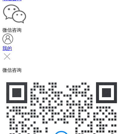
微信咨询
我的
微信咨询