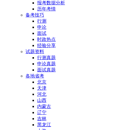
报考数据分析
历年考情
备考技巧
行测
申论
面试
时政热点
经验分享
试题资料
行测真题
申论真题
面试真题
各地省考
北京
天津
河北
山西
内蒙古
辽宁
吉林
黑龙江