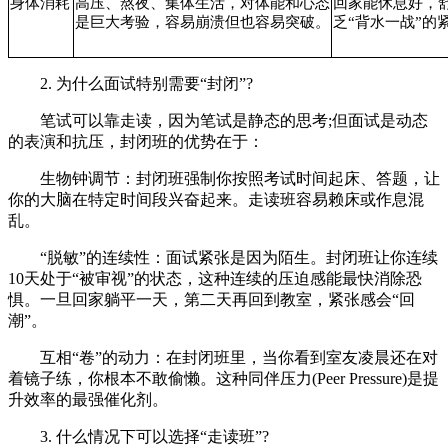
身体消耗
高压、熬夜、集体生活，对体能和心态
回家能休息好，
是巨大考验，容易崩溃但也容易突破。
乏“背水一战”的
2. 为什么面试特别需要“封闭”?
笔试可以靠走读，因为笔试是静态的思考;但面试是动态
的表演和抗压，封闭班的优势在于：
生物钟调节：封闭班强制你按照考试时间起床、答题，让
你的大脑在特定时间段兴奋起来。走读班容易赖床或作息混
乱。
“脱敏”的连续性：面试紧张是因为陌生。封闭班让你连续
10天处于“被审视”的状态，这种连续的压迫感能最快消除恐
惧。一旦回家躺平一天，第二天再回到教室，紧张感会“回
潮”。
互相“卷”的动力：在封闭班里，当你看到室友凌晨还在对
着镜子练，你根本不敢偷懒。这种同伴压力(Peer Pressure)是提
升效率的最强催化剂。
3. 什么情况下可以选择“走读班”?