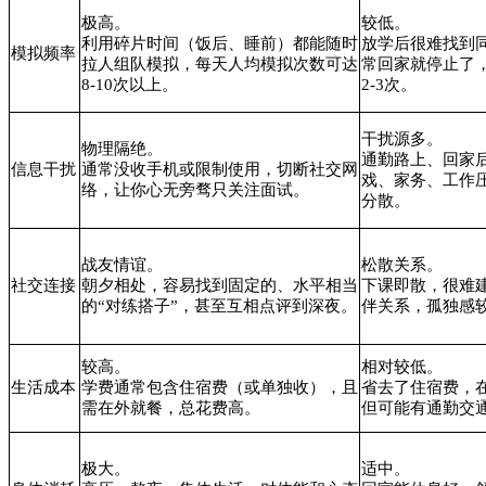
极高。
较低。
利用碎片时间（饭后、睡前）都能随时
放学后很难找到
模拟频率
拉人组队模拟，每天人均模拟次数可达
常回家就停止了
8-10次以上。
2-3次。
干扰源多。
物理隔绝。
通勤路上、回家
信息干扰
通常没收手机或限制使用，切断社交网
戏、家务、工作
络，让你心无旁骛只关注面试。
分散。
战友情谊。
松散关系。
社交连接
朝夕相处，容易找到固定的、水平相当
下课即散，很难
的“对练搭子”，甚至互相点评到深夜。
伴关系，孤独感
较高。
相对较低。
生活成本
学费通常包含住宿费（或单独收），且
省去了住宿费，
需在外就餐，总花费高。
但可能有通勤交
极大。
适中。