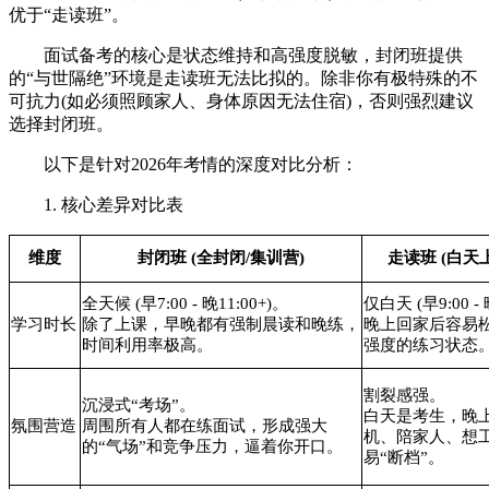
优于“走读班”。
面试备考的核心是状态维持和高强度脱敏，封闭班提供
的“与世隔绝”环境是走读班无法比拟的。除非你有极特殊的不
可抗力(如必须照顾家人、身体原因无法住宿)，否则强烈建议
选择封闭班。
以下是针对2026年考情的深度对比分析：
1. 核心差异对比表
维度
封闭班 (全封闭/集训营)
走读班 (白天
全天候 (早7:00 - 晚11:00+)。
仅白天 (早9:00 - 
学习时长
除了上课，早晚都有强制晨读和晚练，
晚上回家后容易
时间利用率极高。
强度的练习状态
割裂感强。
沉浸式“考场”。
白天是考生，晚
氛围营造
周围所有人都在练面试，形成强大
机、陪家人、想
的“气场”和竞争压力，逼着你开口。
易“断档”。