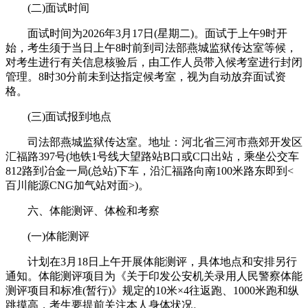
(二)面试时间
面试时间为2026年3月17日(星期二)。面试于上午9时开
始，考生须于当日上午8时前到司法部燕城监狱传达室等候，
对考生进行有关信息核验后，由工作人员带入候考室进行封闭
管理。8时30分前未到达指定候考室，视为自动放弃面试资
格。
(三)面试报到地点
司法部燕城监狱传达室。地址：河北省三河市燕郊开发区
汇福路397号(地铁1号线大望路站B口或C口出站，乘坐公交车
812路到冶金一局(总站)下车，沿汇福路向南100米路东即到<
百川能源CNG加气站对面>)。
六、体能测评、体检和考察
(一)体能测评
计划在3月18日上午开展体能测评，具体地点和安排另行
通知。体能测评项目为《关于印发公安机关录用人民警察体能
测评项目和标准(暂行)》规定的10米×4往返跑、1000米跑和纵
跳摸高，考生要提前关注本人身体状况。