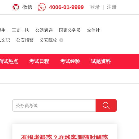
4006-01-9999
微信
登录
|
注册
卫生
三支一扶
公选遴选
国家公务员
农信社
队文职
公安招警
公安院校
面试热点
考试日程
考试经验
试题资料
有报考疑惑？在线客服随时解惑