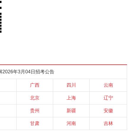
解
2026年3月04日
招考公告
广西
四川
云南
北京
上海
辽宁
贵州
新疆
安徽
甘肃
河南
吉林