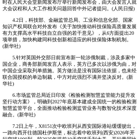
时在人民大会堂新闻发布厅举行新闻发布会，由大会发言人就
大会议程和人大工作相关问题回答中外记者提问。(人民日报)
4.2日，科技部、金融监管总局、工业和信息化部、国家
知识产权局联合对外发布《关于加快推动科技保险高质量发展
有力支撑高水平科技自立自强的若干意见》，从6方面提出20
项举措，加快构建同科技创新相适应的科技保险体制机制。
(新华社)
5.针对英国外交部日前宣布新一轮涉俄制裁，涉及多家中
国企业，商务部新闻发言人表示，英方已多次以涉俄为由，对
中国企业采取列单措施。英方做法是没有国际法依据，也未经
联合国授权的单边制裁，中方对此强烈不满并坚决反对。(新
华社)
6.市场监管总局近日印发《检验检测智慧监管能力提升攻
坚行动方案》，明确到2027年底基本建成全国统一的检验检测
智慧监管平台，全面推动检验检测监管业务与数智化技术深度
融合。(新华社)
7.2日上午，X8151次中欧班列从西安国际港站缓缓驶出，
一路向西开往德国杜伊斯堡，标志着中欧班列(西安)2026年开