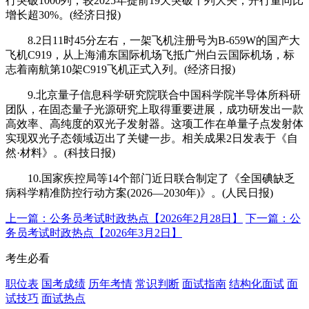
行突破1000列，较2025年提前19天突破千列大关，开行量同比
增长超30%。(经济日报)
8.2日11时45分左右，一架飞机注册号为B-659W的国产大
飞机C919，从上海浦东国际机场飞抵广州白云国际机场，标
志着南航第10架C919飞机正式入列。(经济日报)
9.北京量子信息科学研究院联合中国科学院半导体所科研
团队，在固态量子光源研究上取得重要进展，成功研发出一款
高效率、高纯度的双光子发射器。这项工作在单量子点发射体
实现双光子态领域迈出了关键一步。相关成果2日发表于《自
然·材料》。(科技日报)
10.国家疾控局等14个部门近日联合制定了《全国碘缺乏
病科学精准防控行动方案(2026—2030年)》。(人民日报)
上一篇：公务员考试时政热点【2026年2月28日】
下一篇：公
务员考试时政热点【2026年3月2日】
考生必看
职位表
国考成绩
历年考情
常识判断
面试指南
结构化面试
面
试技巧
面试热点