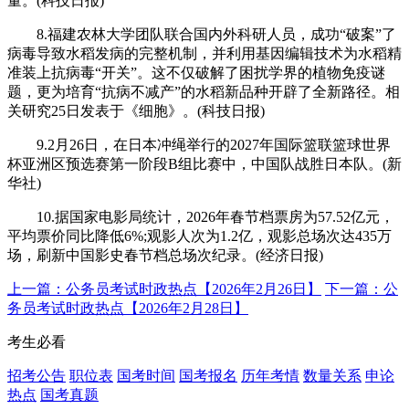
量。(科技日报)
8.福建农林大学团队联合国内外科研人员，成功“破案”了
病毒导致水稻发病的完整机制，并利用基因编辑技术为水稻精
准装上抗病毒“开关”。这不仅破解了困扰学界的植物免疫谜
题，更为培育“抗病不减产”的水稻新品种开辟了全新路径。相
关研究25日发表于《细胞》。(科技日报)
9.2月26日，在日本冲绳举行的2027年国际篮联篮球世界
杯亚洲区预选赛第一阶段B组比赛中，中国队战胜日本队。(新
华社)
10.据国家电影局统计，2026年春节档票房为57.52亿元，
平均票价同比降低6%;观影人次为1.2亿，观影总场次达435万
场，刷新中国影史春节档总场次纪录。(经济日报)
上一篇：公务员考试时政热点【2026年2月26日】
下一篇：公
务员考试时政热点【2026年2月28日】
考生必看
招考公告
职位表
国考时间
国考报名
历年考情
数量关系
申论
热点
国考真题