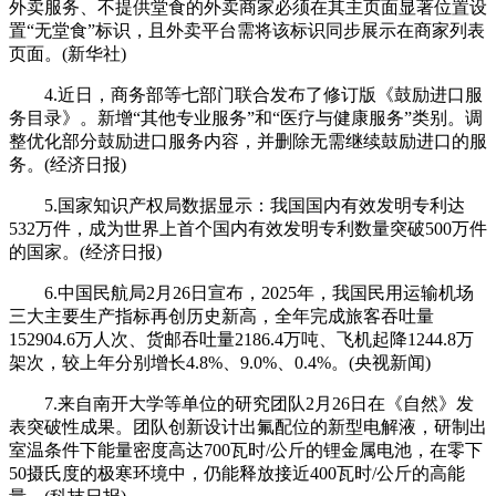
外卖服务、不提供堂食的外卖商家必须在其主页面显著位置设
置“无堂食”标识，且外卖平台需将该标识同步展示在商家列表
页面。(新华社)
4.近日，商务部等七部门联合发布了修订版《鼓励进口服
务目录》。新增“其他专业服务”和“医疗与健康服务”类别。调
整优化部分鼓励进口服务内容，并删除无需继续鼓励进口的服
务。(经济日报)
5.国家知识产权局数据显示：我国国内有效发明专利达
532万件，成为世界上首个国内有效发明专利数量突破500万件
的国家。(经济日报)
6.中国民航局2月26日宣布，2025年，我国民用运输机场
三大主要生产指标再创历史新高，全年完成旅客吞吐量
152904.6万人次、货邮吞吐量2186.4万吨、飞机起降1244.8万
架次，较上年分别增长4.8%、9.0%、0.4%。(央视新闻)
7.来自南开大学等单位的研究团队2月26日在《自然》发
表突破性成果。团队创新设计出氟配位的新型电解液，研制出
室温条件下能量密度高达700瓦时/公斤的锂金属电池，在零下
50摄氏度的极寒环境中，仍能释放接近400瓦时/公斤的高能