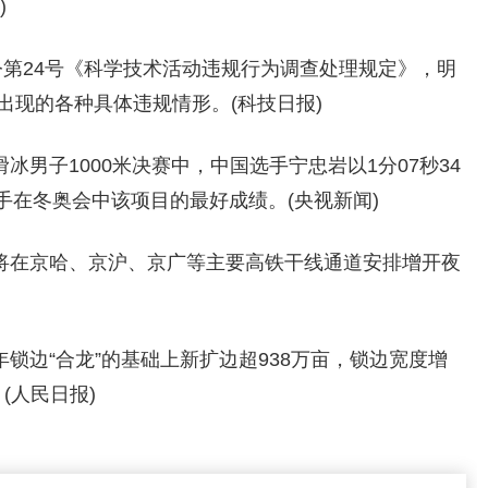
)
部令第24号《科学技术活动违规行为调查处理规定》，明
出现的各种具体违规情形。(科技日报)
滑冰男子1000米决赛中，中国选手宁忠岩以1分07秒34
在冬奥会中该项目的最好成绩。(央视新闻)
，将在京哈、京沪、京广等主要高铁干线通道安排增开夜
24年锁边“合龙”的基础上新扩边超938万亩，锁边宽度增
。(人民日报)