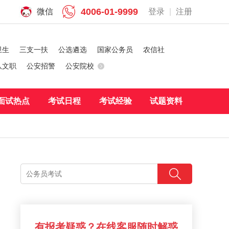
4006-01-9999
微信
登录
|
注册
卫生
三支一扶
公选遴选
国家公务员
农信社
队文职
公安招警
公安院校
面试热点
考试日程
考试经验
试题资料
有报考疑惑？在线客服随时解惑