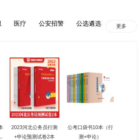
职
医疗
公安招警
公选遴选
更多
本
2023河北公务员行测
公考口袋书10本（行
篇
+申论预测试卷2本
测+申论）