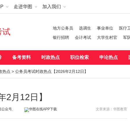
P
走进华图
加入我们
地方公务员
选调生
事业单位
医疗
考试
银行招聘
会计考试
大学生村官
军
导
备考资料
时政热点
职位检索
申论热点
政热点
> 公务员考试时政热点【2026年2月12日】
年2月12日】
文章来源：华图教育