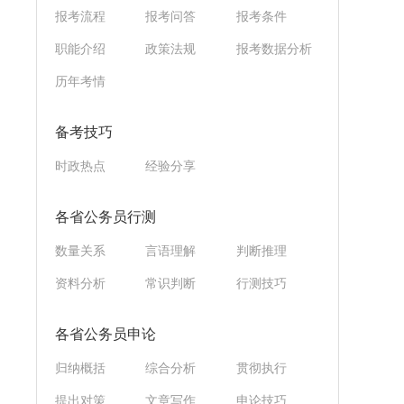
报考流程
报考问答
报考条件
职能介绍
政策法规
报考数据分析
历年考情
备考技巧
时政热点
经验分享
各省公务员行测
数量关系
言语理解
判断推理
资料分析
常识判断
行测技巧
各省公务员申论
归纳概括
综合分析
贯彻执行
提出对策
文章写作
申论技巧