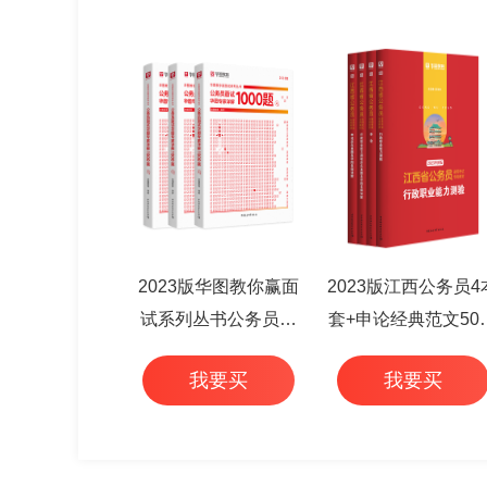
2023版华图教你赢面
2023版江西公务员4
试系列丛书公务员面
套+申论经典范文50
试华图专家详解1000
+行测高频考点 6本
我要买
我要买
题（3本套）