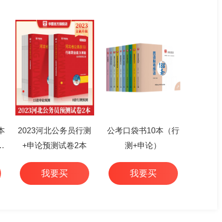
本
2023河北公务员行测
公考口袋书10本（行
篇
+申论预测试卷2本
测+申论）
我要买
我要买