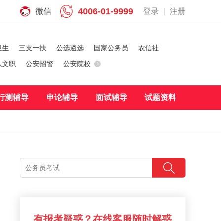
4006-01-9999
微信
登录
|
注册
卫生
三支一扶
公选遴选
国家公务员
农信社
队文职
公安招警
公安院校
行测辅导
申论辅导
面试辅导
试题资料
有报考疑惑？在线客服随时解惑