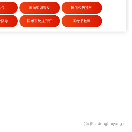
礼包
国面知识普及
国考公告预约
考指导
国考系统提升班
国考书包课
（编辑：donghaiyang）