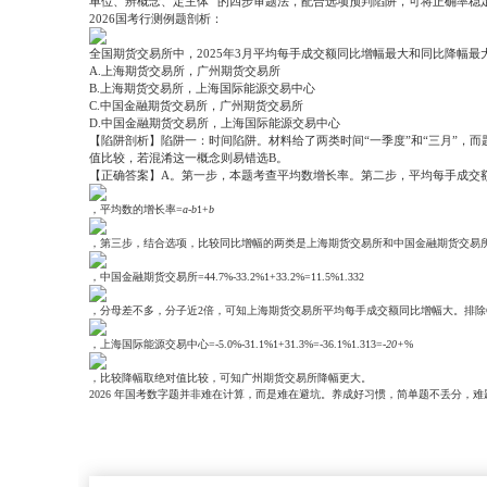
单位、辨概念、定主体
”
的四步审题法，配合选项预判陷阱，可将正确率稳
2026
国考行测例题剖析：
全国期货交易所中，
2025
年
3
月平均每手成交额同比增幅最大和同比降幅最
A.
上海期货交易所，广州期货交易所
B.
上海期货交易所，上海国际能源交易中心
C.
中国金融期货交易所，广州期货交易所
D.
中国金融期货交易所，上海国际能源交易中心
【陷阱剖析】陷阱一：时间陷阱。材料给了两类时间
“
一季度
”
和
“
三月
”
，而
值比较，若混淆这一概念则易错选
B
。
【正确答案】
A
。第一步，本题考查平均数增长率。第二步，平均每手成交
，平均数的增长率
=
a
-
b
1+
b
，第三步，结合选项，比较同比增幅的两类是上海期货交易所和中国金融期货交易
，中国金融期货交易所
=
44.7%-33.2%
1+33.2%
=
11.5%
1.332
，分母差不多，分子近
2
倍，可知上海期货交易所平均每手成交额同比增幅大。排除
，上海国际能源交易中心
=
-
5.0%-31.1%
1+31.3%
=
-
36.1%
1.313
=-
20
+
%
，比较降幅取绝对值比较，可知广州期货交易所降幅更大。
2026
年国考数字题并非难在计算，而是难在避坑。养成好习惯，简单题不丢分，难