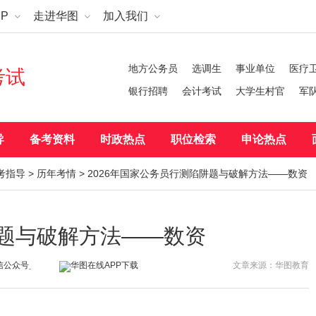
P
走进华图
加入我们
地方公务员
选调生
事业单位
医疗
考试
银行招聘
会计考试
大学生村官
军
导
备考资料
时政热点
职位检索
申论热点
考指导
>
历年考情
> 2026年国家公务员行测陷阱题与破解方法——数资
阱题与破解方法——数资
文章来源：华图教育