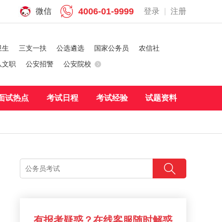
4006-01-9999
微信
登录
|
注册
卫生
三支一扶
公选遴选
国家公务员
农信社
队文职
公安招警
公安院校
面试热点
考试日程
考试经验
试题资料
有报考疑惑？在线客服随时解惑