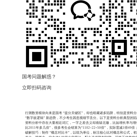
国考问题解惑？
立即扫码咨询
行测数资模块向来是国考
“
提分关键区
”
，却也暗藏诸多陷阱，特别是资料分
“
数字嵌逻辑
”
新趋势，不少考生因忽视细节丢分。以下是资料分析典型的陷
资料分析中存在大量相近词汇，一字之差含义却南辕北辙，比如增长率与增
比
2011
年多几倍
”
，很多考生会错算为
“1102÷22=50
倍
”
，实际需减
1
得
49
倍
破解技巧：制作
“
概念对比卡
”
，以组为单位，标注核心比对概念和公式，初