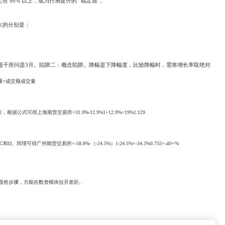
定在
90%
以上，成为行测提分的
“
稳定器
”
。
大的分别是：
题干所问是
3
月。陷阱二：概念陷阱。降幅是下降幅度，比较降幅时，需将增长率取绝对
额
=
成交额
成交量
所，根据公式可得上海期货交易所
=
31.9%-12.9%
1+12.9%
=
19%
1.129
C
和
D
。同理可得广州期货交易所
=
-
58.8%-
（
-
24.5%
）
1-24.5%
=
-
34.3%
0.755
=-
40
+
%
题抢步骤，方能在数资模块拉开差距。