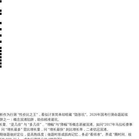
析作为行测
“
性价比之王
”
，看似计算简单却暗藏
“
隐形坑
”
。
2026
年国考行测命题延续
阱之一：概念混淆陷阱，助你精准避坑。
长量、
“
是几倍
”
与
“
多几倍
”
、
“
增幅
”
与
“
降幅
”
等概念易被混淆。如问
“2017
年马拉松赛事
；问
“
增长最多
”
需比增长量，问
“
增长最快
”
则比增长率，二者切忌混淆。
期做题做好定位，提高熟练度；做题时形成肌肉记忆，务必
“
看得准
”
。养成
“
圈时间、核