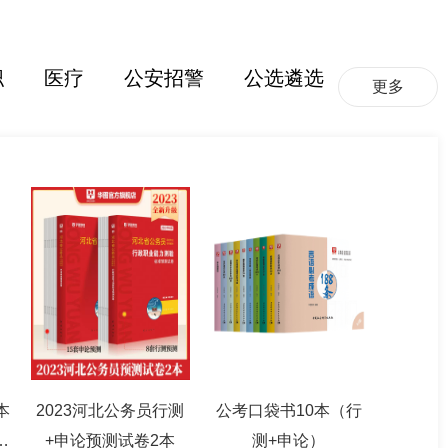
职
医疗
公安招警
公选遴选
更多
本
2023河北公务员行测
公考口袋书10本（行
篇
+申论预测试卷2本
测+申论）