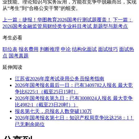
业技能、理论知识与实务应用，方能在竞争中脱颖而出，实现
从“考生”到“合格公安干警”的蜕变。​
上一篇：捷报！华图教育2026国考行测试题覆盖！
下一篇：
2026国考金融监管局财经类专业科目考试 新题型与新考点
考生必看
职位表
报名费用
判断推理
申论
结构化面试
面试技巧
面试热
点
国考真题
延伸阅读
江苏省2026年度考试录用公务员报考指南
2026年国考报名最后一日：已有3409782人报名 最大竞
争比6225:1（截至25日15时）
2026年国考报名第九日：已有3008024人报名 最大竞争
比4982:1（截至23日20时））
报名第七天，总报名人数突破130万
2026年国考报名第七日：知识产权局竞争比达258：1！
已无剩余岗位