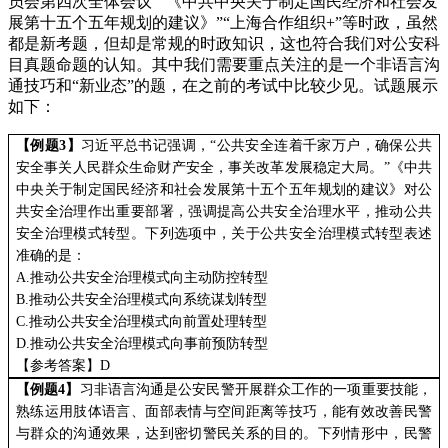
员会第四次全体会议”“《中共中央关于制定国民经济和社会发
展第十五个五年规划的建议》”“上海合作组织+”等时政，虽然
都是新考题，但却是常规的时政知识，这也符合我们对公安科
目真题命题的认知。其中我们需要重点关注的是一个非语言沟
通技巧和“新业态”的题，在之前的考试中比较少见。试题展示
如下：
【例题
3
】
习近平总书记强调，
“公共安全连着千家万户，确保公共
安全事关人民群众生命财产安全，事关改革发展稳定大局。”《中共
中央关于制定国民经济和社会发展第十五个五年规划的建议》对公
共安全治理作出重要部署，强调提高公共安全治理水平，推动公共
安全治理模式转型。下列选项中，关于公共安全治理模式转型表述
准确的是：
A.
推动公共安全治理模式向主动防控转型
B.
推动公共安全治理模式向系统谋划转型
C.
推动公共安全治理模式向前置处理转型
D.
推动公共安全治理模式向事前预防转型
【参考答案】
D
【例题
4
】
习非语言沟通是公安民警开展群众工作的一项重要技能，
熟练运用肢体语言、面部表情与空间距离等技巧，能有效改善民警
与群众的沟通效果，达到密切警民关系的目的。下列情形中，民警