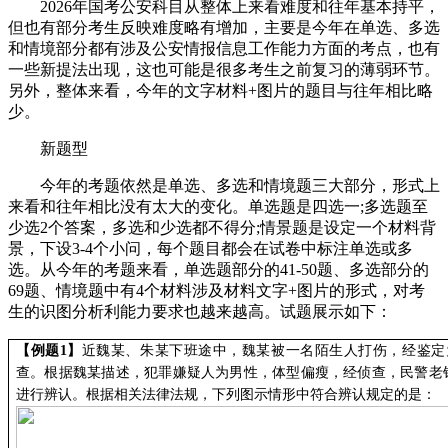
2026年国考公安科目从整体上来看难度和往年基本持平，
但也有部分考生反映难度略有增加，主要是今年在单选、多选
和情境部分都有涉及公安情报信息工作能力方面的考点，也有
一些新提法出现，这也可能是很多考生之前复习的薄弱环节。
另外，整体来看，今年的文字材料+图片的题目与往年相比略
少。
新题型
今年的考题依然是单选、多选和情境题三大部分，形式上
来看和往年相比没有太大的变化。单选题是四选一;多选题至
少选2个答案，多选和少选都不得分;情景题是设定一个材料背
景，下设3-4个小问，每个题目都会在试卷中标注单选或多
选。从今年的考题来看，单选题部分的41-50题、多选部分的
69题、情境题中有4个材料涉及材料文字+图片的形式，对考
生的识图分析利能力要求也越来越高。试题展示如下：
【
例题
1
】
近
魏某、朱某下班途中，魏某被一名陌生人打伤，经鉴定
查。根据魏某描述，犯罪嫌疑人为男性，体型偏瘦，经侦查，民警老
进行辨认。根据相关法律法规，下列图示情形中符合辨认规定的是：