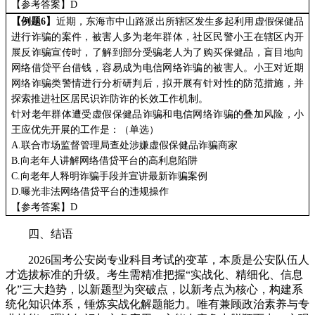
【参考答案】
D
【例题
6
】
近期，东海市中山路派出所辖区发生多起利用虚假保健品
进行诈骗的案件，被害人多为老年群体，社区民警小王在辖区内开
展反诈骗宣传时，了解到部分受骗老人为了购买保健品，盲目地向
网络借贷平台借钱，容易成为电信网络诈骗的被害人。小王对近期
网络诈骗类警情进行分析研判后，拟开展有针对性的防范措施，并
探索推进社区居民识诈防诈的长效工作机制。
针对老年群体遭受虚假保健品诈骗和电信网络诈骗的叠加风险，小
王应优先开展的工作是：（单选）
A.
联合市场监督管理局查处涉嫌虚假保健品诈骗商家
B.
向老年人讲解网络借贷平台的高利息陷阱
C.
向老年人释明诈骗手段并宣讲最新诈骗案例
D.
曝光非法网络借贷平台的违规操作
【参考答案】
D
四、结语​
2026国考公安岗专业科目考试的变革，本质是公安队伍人
才选拔标准的升级。考生需精准把握“实战化、精细化、信息
化”三大趋势，以新题型为突破点，以新考点为核心，构建系
统化知识体系，锤炼实战化解题能力。唯有兼顾政治素养与专