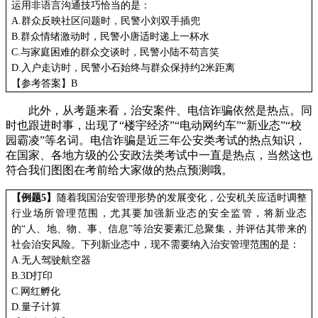
运用非语言沟通技巧恰当的是：
A.群众反映社区问题时，民警小刘双手插兜
B.群众情绪激动时，民警小唐适时递上一杯水
C.与家庭困难的群众交谈时，民警小陆不苟言笑
D.入户走访时，民警小石始终与群众保持约2米距离
【
参考答案
】
B
此外，从考题来看，治安案件、电信诈骗依然是热点。同
时也跟进时事，出现了“楼宇经济”“电动网约车”“新业态”“校
园霸凌”等名词。电信诈骗是近三年公安类考试的热点知识，
在国家、各地方级的公安政法类考试中一直是热点，当然这也
符合我们图图在考前给大家做的热点预测哦。
【例题
5
】
随着我国治安管理形势的发展变化，公安机关应适时调整
行业场所管理范围，尤其要加强新业态的安全监管，将新业态
的
“人、地、物、事、信息”等治安要素汇总聚集，并评估其带来的
社会治安风险。下列新业态中，现不需要纳入治安管理范围的是：
A.无人驾驶航空器
B.3D打印
C.网红孵化
D.量子计算