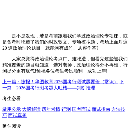
是不是发现，若是考前跟着我们学过政治理论专项课，或
是备考时吃透了我们的时政软文、专项模拟题，考场上面对这
20 道政治理论题目，就能胸有成竹、从容作答?
大家总觉得政治理论考点广、难吃透，但看完这些被我们
精准覆盖的题目就知道：选对老师，政治理论得分不再难，行
测提分更有底气!预祝各位考生考试顺利，成功上岸!
上一篇：捷报！华图教育2026国考行测试题覆盖（常识）
下
一篇：2026国考行测考题大吐槽——判断推理
考生必看
录用公示
大纲解读
历年考情
行测
国考面试
面试指南
方法技
巧
面试真题
延伸阅读