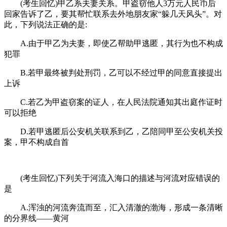
(考生回忆)甲乙系夫妻关系。甲盗窃他人3万元人民币后
回家告诉了乙，要其帮忙联系去外地朋友家“躲几天风头”。对
此，下列说法正确的是:
A.由于甲乙为夫妻，即使乙帮助甲逃匿，其行为也不构成
犯罪
B.若甲最终被判处刑罚，乙可以不经过甲的同意直接提出
上诉
C.若乙为甲盗窃案的证人，在人民法院通知其出庭作证时
可以拒绝
D.若甲逃匿后公安机关联系到乙，乙陪同甲至公安机关投
案，甲不构成自首
(考生回忆)下列关于河流入海口的描述与河流对应错误的
是
A.浑浊的河流奔流而至，汇入清澈的渤海，形成一条清晰
的分界线——黄河