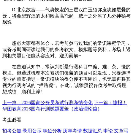
D.北京故宫——气势恢宏的三层汉白玉须弥座犹如层叠的
云，将金碧辉煌的太和殿高高托起，威严之外添了几分神秘与
飘逸
想必大家都有体会，若考前参与过我们的常识课程学习，
或备考期间研读过我们的备考软文、模拟题等资料，考场上遇
到相关题目便能从容应对、迎刃而解~
在普遍认知中，常识判断是行测科目中偏、难、杂、怪的
模块。但通过梳理本次被我们覆盖的题目可以发现，只要选择
专业的师资指导，常识模块的得分便不再困难，也无需再将其
视为行测考试的 “拦路虎”。在此，诚挚预祝各位考生取得理
想成绩，顺利上岸!
上一篇：2026国家公务员考试行测考情变化
下一篇：捷报！
华图教育2026国考行测试题覆盖（政治理论篇）
考生必看
招考公告
录用公示
职位分析
历年考情
数据汇总
申论
文章写