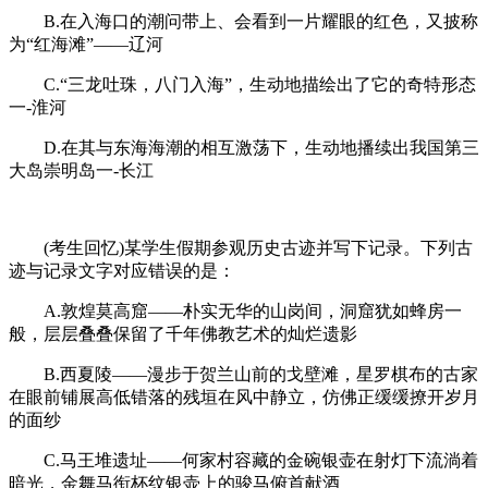
B.在入海口的潮问带上、会看到一片耀眼的红色，又披称
为“红海滩”——辽河
C.“三龙吐珠，八门入海”，生动地描绘出了它的奇特形态
一-淮河
D.在其与东海海潮的相互激荡下，生动地播续出我国第三
大岛崇明岛一-长江
(考生回忆)某学生假期参观历史古迹并写下记录。下列古
迹与记录文字对应错误的是：
A.敦煌莫高窟——朴实无华的山岗间，洞窟犹如蜂房一
般，层层叠叠保留了千年佛教艺术的灿烂遗影
B.西夏陵——漫步于贺兰山前的戈壁滩，星罗棋布的古家
在眼前铺展高低错落的残垣在风中静立，仿佛正缓缓撩开岁月
的面纱
C.马王堆遗址——何家村容藏的金碗银壶在射灯下流淌着
暗光，金舞马衔杯纹银壶上的骏马俯首献酒