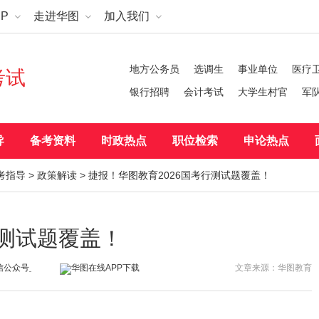
P
走进华图
加入我们
地方公务员
选调生
事业单位
医疗
考试
银行招聘
会计考试
大学生村官
军
导
备考资料
时政热点
职位检索
申论热点
考指导
>
政策解读
> 捷报！华图教育2026国考行测试题覆盖！
行测试题覆盖！
文章来源：华图教育