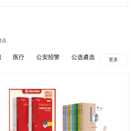
考点
职
医疗
公安招警
公选遴选
更多