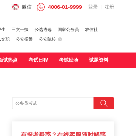
4006-01-9999
微信
登录
|
注册
卫生
三支一扶
公选遴选
国家公务员
农信社
队文职
公安招警
公安院校
面试热点
考试日程
考试经验
试题资料
有报考疑惑？在线客服随时解惑