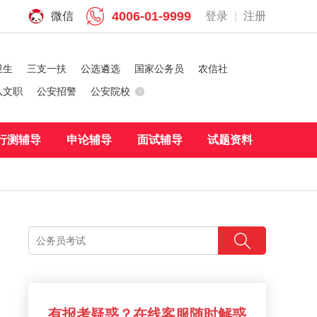
4006-01-9999
微信
登录
|
注册
卫生
三支一扶
公选遴选
国家公务员
农信社
队文职
公安招警
公安院校
行测辅导
申论辅导
面试辅导
试题资料
有报考疑惑？在线客服随时解惑