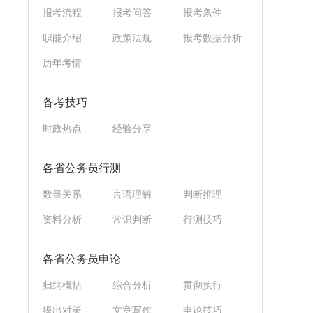
报考流程
报考问答
报考条件
职能介绍
政策法规
报考数据分析
历年考情
备考技巧
时政热点
经验分享
各省公务员行测
数量关系
言语理解
判断推理
资料分析
常识判断
行测技巧
各省公务员申论
归纳概括
综合分析
贯彻执行
提出对策
文章写作
申论技巧