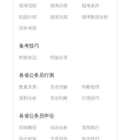
报考流程
报考问答
报考条件
职能介绍
政策法规
报考数据分析
历年考情
备考技巧
时政热点
经验分享
各省公务员行测
数量关系
言语理解
判断推理
资料分析
常识判断
行测技巧
各省公务员申论
归纳概括
综合分析
贯彻执行
提出对策
文章写作
申论技巧