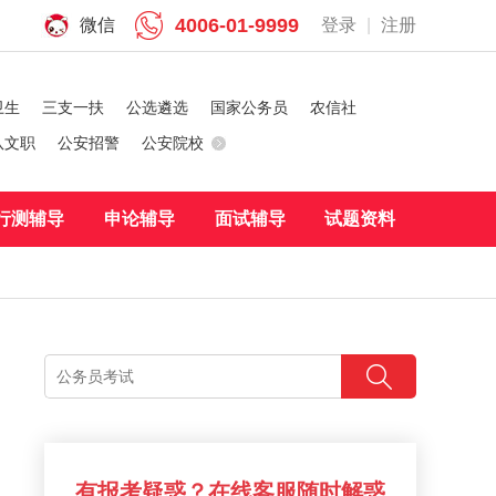
4006-01-9999
微信
登录
|
注册
卫生
三支一扶
公选遴选
国家公务员
农信社
队文职
公安招警
公安院校
行测辅导
申论辅导
面试辅导
试题资料
有报考疑惑？在线客服随时解惑