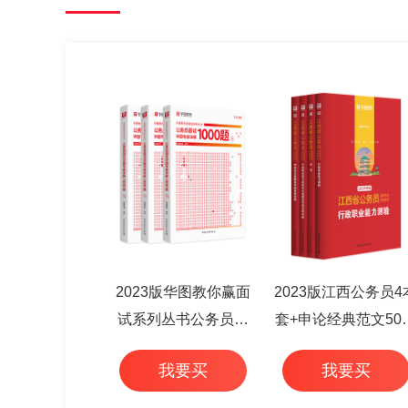
2023版华图教你赢面
2023版江西公务员4
试系列丛书公务员面
套+申论经典范文50
试华图专家详解1000
+行测高频考点 6本
我要买
我要买
题（3本套）