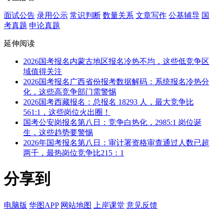
面试公告
录用公示
常识判断
数量关系
文章写作
公基辅导
国
考真题
申论真题
延伸阅读
2026国考报名内蒙古地区报名冷热不均，这些低竞争区
域值得关注
2026国考报名广西省份报考数据解码：系统报名冷热分
化，这些高竞争部门需警惕
2026国考西藏报名：总报名 18293 人，最大竞争比
561:1，这些岗位火出圈！
国考公安岗报名第八日：竞争白热化，2985:1 岗位诞
生，这些趋势要警惕
2026年国考报名第八日：审计署资格审查通过人数已超
两千，最热岗位竞争比215：1
分享到
电脑版
华图APP
网站地图
上岸课堂
意见反馈