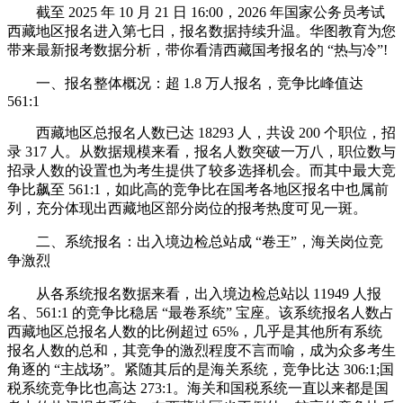
截至 2025 年 10 月 21 日 16:00，2026 年国家公务员考试
西藏地区报名进入第七日，报名数据持续升温。华图教育为您
带来最新报考数据分析，带你看清西藏国考报名的 “热与冷”!
一、报名整体概况：超 1.8 万人报名，竞争比峰值达
561:1
西藏地区总报名人数已达 18293 人，共设 200 个职位，招
录 317 人。从数据规模来看，报名人数突破一万八，职位数与
招录人数的设置也为考生提供了较多选择机会。而其中最大竞
争比飙至 561:1，如此高的竞争比在国考各地区报名中也属前
列，充分体现出西藏地区部分岗位的报考热度可见一斑。
二、系统报名：出入境边检总站成 “卷王”，海关岗位竞
争激烈
从各系统报名数据来看，出入境边检总站以 11949 人报
名、561:1 的竞争比稳居 “最卷系统” 宝座。该系统报名人数占
西藏地区总报名人数的比例超过 65%，几乎是其他所有系统
报名人数的总和，其竞争的激烈程度不言而喻，成为众多考生
角逐的 “主战场”。紧随其后的是海关系统，竞争比达 306:1;国
税系统竞争比也高达 273:1。海关和国税系统一直以来都是国