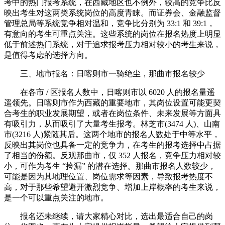
考中的热门报考系统，在西藏地区也不例外，较高的竞争比反
映出考生对这两类系统岗位的高度青睐。而证券会、金融监督
管理总局等系统竞争相对温和，竞争比分别为 33:1 和 39:1，
有意向的考生可重点关注。这些系统的岗位在报名热度上明显
低于前述热门系统，对于追求报考压力相对较小的考生来说，
是值得考虑的选择方向。
三、地市报名：日喀则市一骑绝尘，那曲市报名较少
在各市 / 区报名人数中，日喀则市以 6020 人的报名量遥
遥领先。日喀则市作为西藏的重要地市，其岗位设置可能更契
合考生的职业发展期望，或者在岗位条件、未来发展等方面具
有吸引力，从而吸引了大量考生报考。林芝市(3474 人)、山南
市(3216 人)紧随其后。这两个地市的报名人数处于中等水平，
反映出其岗位也具备一定的竞争力，在考生的报考选择中占据
了相当的份额。反观那曲市，仅 352 人报名，竞争压力相对较
小，可作为考生 “捡漏” 的潜在选择。那曲市报名人数较少，
可能是因为其地理位置、岗位需求等因素，导致报考热度不
高，对于那些希望避开激烈竞争、增加上岸概率的考生来说，
是一个可以重点关注的地市。
报名还未继续，请大家精心对比，选出最适合自己的岗