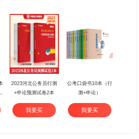
本
2023河北公务员行测
公考口袋书10本（行
篇
+申论预测试卷2本
测+申论）
我要买
我要买