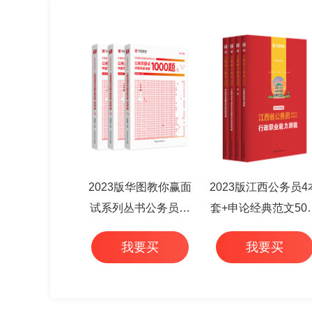
2023版华图教你赢面
2023版江西公务员4
试系列丛书公务员面
套+申论经典范文50
试华图专家详解1000
+行测高频考点 6本
我要买
我要买
题（3本套）