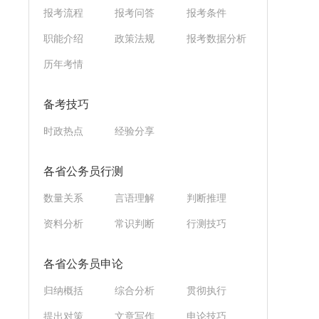
报考流程
报考问答
报考条件
职能介绍
政策法规
报考数据分析
历年考情
备考技巧
时政热点
经验分享
各省公务员行测
数量关系
言语理解
判断推理
资料分析
常识判断
行测技巧
各省公务员申论
归纳概括
综合分析
贯彻执行
提出对策
文章写作
申论技巧