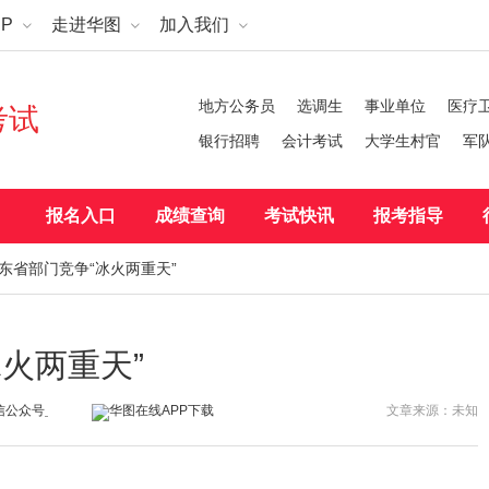
P
走进华图
加入我们
地方公务员
选调生
事业单位
医疗
考试
银行招聘
会计考试
大学生村官
军
报名入口
成绩查询
考试快讯
报考指导
考山东省部门竞争“冰火两重天”
冰火两重天”
文章来源：未知