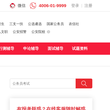
4006-01-9999
微信
登录
|
注册
卫生
三支一扶
公选遴选
国家公务员
农信社
队文职
公安招警
公安院校
行测辅导
申论辅导
面试辅导
试题资料
有报考疑惑？在线客服随时解惑