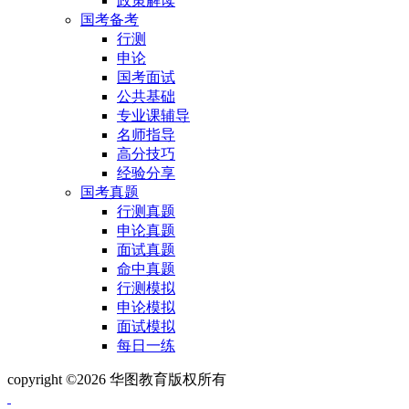
政策解读
国考备考
行测
申论
国考面试
公共基础
专业课辅导
名师指导
高分技巧
经验分享
国考真题
行测真题
申论真题
面试真题
命中真题
行测模拟
申论模拟
面试模拟
每日一练
copyright ©2026 华图教育版权所有