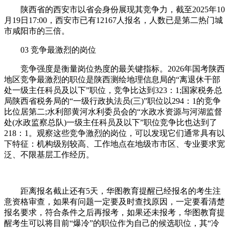
陕西省的西安市以省会身份展现其竞争力，截至2025年10
月19日17:00，西安市已有12167人报名，人数已是第二热门城
市咸阳市的三倍。
03 竞争最激烈的岗位
竞争强度是衡量岗位热度的最关键指标。2026年国考陕西
地区竞争最激烈的职位是陕西测绘地理信息局的“离退休干部
处一级主任科员及以下”职位，竞争比达到323：1;国家税务总
局陕西省税务局的“一级行政执法员(三)”职位以294：1的竞争
比位居第二;水利部黄河水利委员会的“水政水资源与河湖监督
处(水政监察总队)一级主任科员及以下”职位竞争比也达到了
218：1。观察这些竞争激烈的岗位，可以发现它们通常具有以
下特征：机构级别较高、工作地点在地级市市区、专业要求宽
泛、不限基层工作经历。
距离报名截止还有5天，华图教育提醒已经报名的考生注
意资格审查，如果有问题一定要及时查找原因，一定要看清楚
报名要求，符合条件之后再报考，如果还未报考，华图教育提
醒考生可以将目前“爆冷”的职位作为自己的候选职位，其“冷