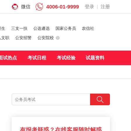
4006-01-9999
微信
登录
|
注册
卫生
三支一扶
公选遴选
国家公务员
农信社
队文职
公安招警
公安院校
面试热点
考试日程
考试经验
试题资料
有报考疑惑？在线客服随时解惑