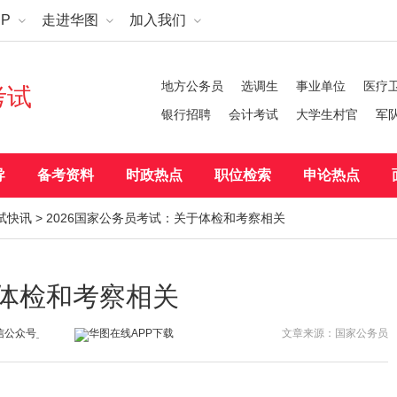
P
走进华图
加入我们
地方公务员
选调生
事业单位
医疗
考试
银行招聘
会计考试
大学生村官
军
导
备考资料
时政热点
职位检索
申论热点
试快讯
> 2026国家公务员考试：关于体检和考察相关
于体检和考察相关
文章来源：国家公务员