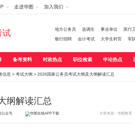
P
走进华图
加入我们
地方公务员
选调生
事业单位
医疗
考试
银行招聘
会计考试
大学生村官
军
导
备考资料
时政热点
职位检索
申论热点
考信息
>
考试大纲
> 2026国家公务员考试大纲及大纲解读汇总
及大纲解读汇总
文章来源：华图教育