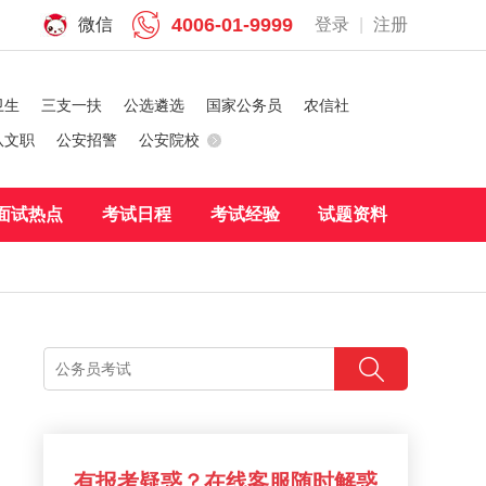
4006-01-9999
微信
登录
|
注册
卫生
三支一扶
公选遴选
国家公务员
农信社
队文职
公安招警
公安院校
面试热点
考试日程
考试经验
试题资料
有报考疑惑？在线客服随时解惑