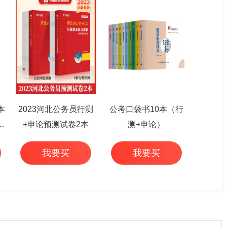
本
2023河北公务员行测
公考口袋书10本（行
篇
+申论预测试卷2本
测+申论）
我要买
我要买