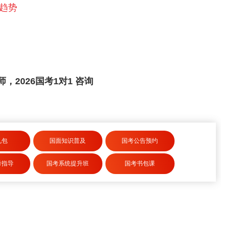
题趋势
，2026国考1对1 咨询
礼包
国面知识普及
国考公告预约
考指导
国考系统提升班
国考书包课