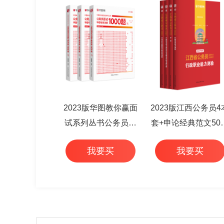
2023版华图教你赢面
2023版江西公务员4
试系列丛书公务员面
套+申论经典范文50
试华图专家详解1000
+行测高频考点 6本
我要买
我要买
题（3本套）