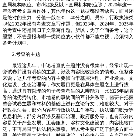
直属机构职位、市(地)级及以下直属机构职位除了2020年这一
年没有考文章写作外，其他年份这一题型都没有缺席，而且还
是绝对的主力，分值一般在35—40分之间。另外，行政执法类
职位2022年没有考查文章写作题，但2023年、2024年、2025年
的考查中还是回归了文章写作题。所以，为了全面备考，这个
题型，不管是报考哪一类岗位的小伙伴都不能忽视，必须纳入
备考计划中。
2.考查的主题
最近这几年，申论考查的主题并没有很集中，经常出现一
套试卷并没有明确的主题，涉及内容比较庞杂的情形。但整体
来说，这几年考查的内容主要倾向于基层治理、产业发展、文
化建设、生态治理等，作文题目更是在具体主题之上进行拔
高，通过具有哲理的句子考查考生的思辨能力，比如25年副省
卷的优劣势转化、市地卷的事物间的互补关系等，需要在把握
整套试卷主题和材料的基础上进行立论行文，难度较大。对于
行政执法卷，部分内容与行政执法工作事项、执法部门职责等
息息相关，部分内容涉及基层治理、政府服务等，也有部分内
容是关于产业发展、工会服务、乡村文化建设的，内容比较广
泛，不再局限于执法相关事项。所以考生要广泛了解多方面主
题，关注国家大政方针、时事政治、社会热点等，有自己的深