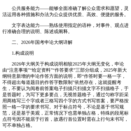
公共服务能力——能够全面准确了解公众需求和愿望，灵
活运用各种措施和办法为公众提供优质、高效、便捷的服务。
文字表达能力——熟练使用指定的语种，对事件、观点进
行准确合理的说明、陈述或阐释。
二、2026年国考申论大纲详解
1.构成说明
2026年大纲关于构成说明相较2025年大纲无变化，申论
由“注意事项”“给定资料”“作答要求”三部分组成，2025年新大
纲特意新增的申论作答方面的说明，即“作答时要一格一字，
不得超出每道题目的作答字数限制”依然存在，这就提醒考
生，不要认为阅卷前答案电子扫描只扫描文字不扫描格子，于
是答题时，为写下更多要点，无视答题格子，通过匀称字距采
用两格写三个字或者三格写四个字的方式书写答案，要严格按
照一格一字的要求书写。对于标点符号，不论是基于书写规
范，还是基于美观，正常情况下也需单独占格，特殊的段尾标
点符号因不能居于行首，故遇行首位置时需在上行句末书写，
可不单独占格。