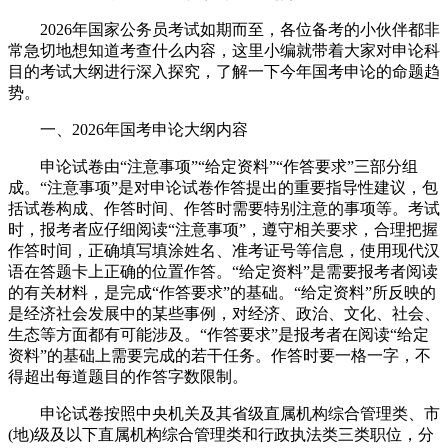
2026年国家公务员考试如期而至，各位备考的小伙伴都非
常急切地想知道考查什么内容，这里小编就带着大家对申论科
目的考试大纲进行深入探究，了解一下今年国考申论的命题趋
势。
一、2026年国考申论大纲内容
申论试卷由“注意事项”“给定资料”“作答要求”三部分组
成。“注意事项”是对申论试卷作答提出的重要指导性建议，包
括试卷构成、作答时间、作答时需要特别注意的事项等。考试
时，报考者应仔细阅读“注意事项”，遵守相关要求，合理把握
作答时间，正确填写填涂姓名、准考证号等信息，使用现代汉
语在答题卡上正确的位置作答。“给定资料”是需要报考者阅读
的有关材料，是完成“作答要求”的基础。“给定资料”所反映的
是经济社会发展中的某些事例，对经济、政治、文化、社会、
生态等方面都有可能涉及。“作答要求”是报考者在阅读“给定
资料”的基础上需要完成的若干任务。作答时要一格一字，不
得超出每道题目的作答字数限制。
申论试卷按照中央机关及其省级直属机构综合管理类、市
(地)级及以下直属机构综合管理类和行政执法类三类职位，分