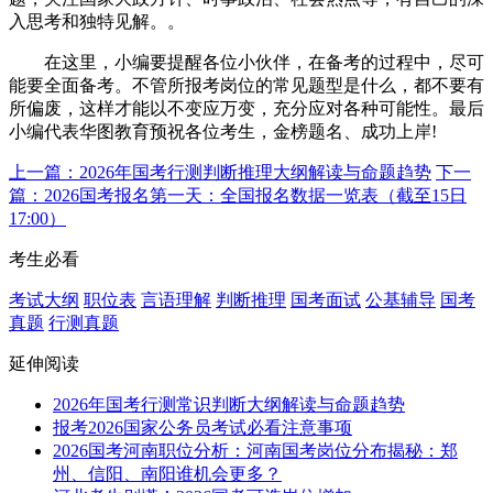
入思考和独特见解。。
在这里，小编要提醒各位小伙伴，在备考的过程中，尽可
能要全面备考。不管所报考岗位的常见题型是什么，都不要有
所偏废，这样才能以不变应万变，充分应对各种可能性。最后
小编代表华图教育预祝各位考生，金榜题名、成功上岸!
上一篇：2026年国考行测判断推理大纲解读与命题趋势
下一
篇：2026国考报名第一天：全国报名数据一览表（截至15日
17:00）
考生必看
考试大纲
职位表
言语理解
判断推理
国考面试
公基辅导
国考
真题
行测真题
延伸阅读
2026年国考行测常识判断大纲解读与命题趋势
报考2026国家公务员考试必看注意事项
2026国考河南职位分析：河南国考岗位分布揭秘：郑
州、信阳、南阳谁机会更多？