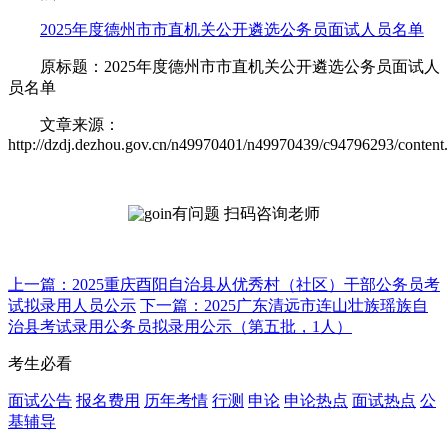
2025年度德州市市直机关公开遴选公务员面试人员名单
原标题：2025年度德州市市直机关公开遴选公务员面试人
员名单
文章来源：
http://dzdj.dezhou.gov.cn/n49970401/n49970439/c94796293/content
有问题 扫码咨询老师
上一篇：2025重庆酉阳自治县从优秀村（社区）干部公务员考
试拟录用人员公示
下一篇：2025广东清远市连山壮族瑶族自
治县考试录用公务员拟录用公示（第五批，1人）
考生必看
面试公告
报名费用
历年考情
行测
申论
申论热点
面试热点
公
基辅导