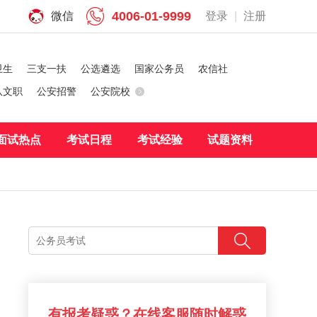
4006-01-9999
微信
登录
|
注册
卫生
三支一扶
公选遴选
国家公务员
农信社
队文职
公安招警
公安院校
面试热点
考试日程
考试经验
试题资料
有报考疑惑？在线客服随时解惑