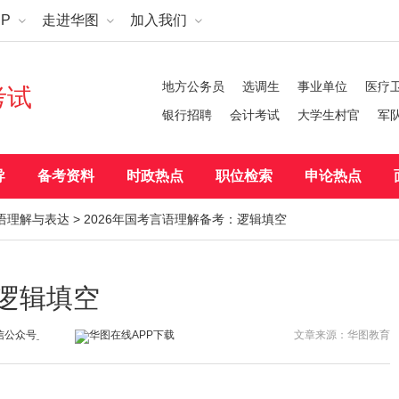
P
走进华图
加入我们
地方公务员
选调生
事业单位
医疗
考试
银行招聘
会计考试
大学生村官
军
导
备考资料
时政热点
职位检索
申论热点
语理解与表达
> 2026年国考言语理解备考：逻辑填空
：逻辑填空
文章来源：华图教育