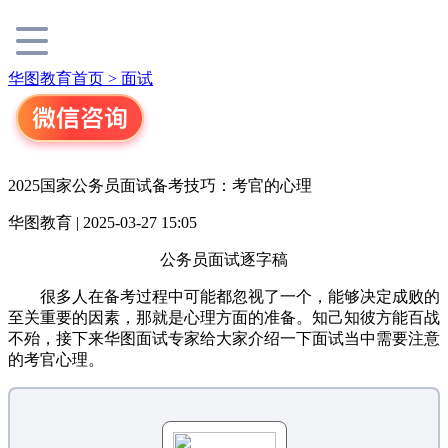
华图教育首页 >
面试
2025国家公务员面试备考技巧：考官的心理
华图教育 | 2025-03-27 15:05
公务员面试逐字稿
很多人在备考过程中可能都忽视了一个，能够决定成败的
至关重要的因素，那就是心理方面的准备。知己知彼方能百战
不殆，接下来华图面试专家给大家介绍一下面试当中需要注意
的考官心理。