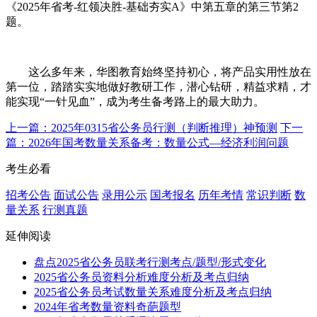
《2025年省考-红领决胜-基础夯实A》中第五章的第三节第2
题。
这么多年来，华图教育始终坚持初心，将产品实用性放在
第一位，踏踏实实地做好教研工作，潜心钻研，精益求精，才
能实现“一针见血”，成为考生备考路上的最大助力。
上一篇：2025年0315省公务员行测（判断推理）神预测
下一
篇：2026年国考数量关系备考：数量公式—经济利润问题
考生必看
招考公告
面试公告
录用公示
国考报名
历年考情
常识判断
数
量关系
行测真题
延伸阅读
盘点2025省公务员联考行测考点/题型/形式变化
2025省公务员资料分析难度分析及考点归纳
2025省公务员考试数量关系难度分析及考点归纳
2024年省考数量资料奇葩题型