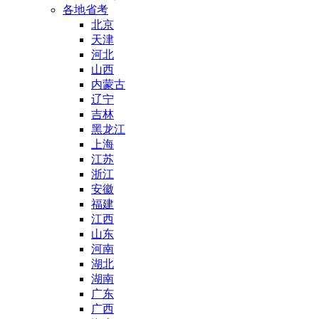
各地省考
北京
天津
河北
山西
内蒙古
辽宁
吉林
黑龙江
上海
江苏
浙江
安徽
福建
江西
山东
河南
湖北
湖南
广东
广西