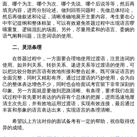
面、哪个为主、哪个为次、哪个先说、哪个后说等等，然后再
填充内容，进而分别论述。做到回答问题时，先做总体结论，
然后再做叙述和论证，清晰准确地展开主要内容。考生要在心
中牢记提纲和整体框架，可以有效避免答题过程中出现语言啰
嗦重复、逻辑混乱的场面。另外，尽量用柔和的语言、委婉的
语气阐释问题，注意词语的使用。
二、灵活条理
在答题过程中，一方面要合理地使用过渡语，注意连词的
使用。如并列关系、转折关系、递进关系等过渡语的使用，可
以把比较分散的言语有效地衔接和整合起来。既可保证语言的
全面完整，同时又精彩有序。通过过渡语的巧妙使用，会为自
己的整体表达增色不少，同时也会给面试考官留下非常深刻的
印象。另一方面就是要做到思路清晰、有条理，要求我们在面
试过程中首先要对表达的内容有个总体的把握，进而迅速地厘
清主次先后，并有效地运用过渡语，实现有效连接，最后通过
丰富和形象的语言表达出来，实现语言的条理清晰。
希望以上方法对你的面试备考有一定的帮助，祝你取得优
异的成绩。