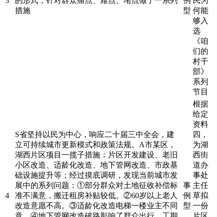
3
的形式，针对群众痛点、难点、堵点做了一系列
例
民为
措施
型
何能
够入
选
《咱
们的
村干
部》
系列
节目
根据
给定
资料
S省坚持以民为中心，响应二十届三中全会，建
四，
立可持续城市更新模式和政策法规。A市某区，
为湖
湖西片区项目一揽子措施：片区开发建设、老旧
西街
小区改造、适龄化改造、地下管网改造、市政基
道办
础设施提升等；经过摸底调研，发现当前城市发
事处
展中的系列问题：①部分群众对土地征收补偿标
事
主任
4
准不满意，搬迁租房补贴较低。②60岁以上老人
例
草拟
改造意愿不高。③适龄化改造电梯一楼业主不同
型
一份
意。④地下管网改造破路影响了群众出行，工期
片区