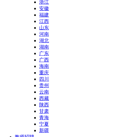
浙江
安徽
福建
江西
山东
河南
湖北
湖南
广东
广西
海南
重庆
四川
贵州
云南
西藏
陕西
甘肃
青海
宁夏
新疆
教师招聘
-