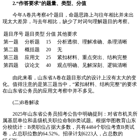
2.“作答要求”的题量、类型、分值
今年A卷共考察4个题目，命题思路上与往年相比并未出
现太大差异，与去年相比，缺少了对词句理解题目的考察。
题目序号
题目类型
分值
其他要求
第一题
分析题
15
分析透彻、理解准确、条理清晰
第二题
概括题
20
无
第三题
应用文
25
紧扣材料、重点突出、结构完整
第四题
议论文
40
观点明确、见解深刻、逻辑清晰
由此来看，山东省A卷在题目形式的设计上没有太大的变
化。值得注意的是第三题当中，“紧扣材料、结构完整”的要求
在山东省公务员的应用文考察中并不多见。
(二)B卷解读
2025年山东省公务员招考公告中明确提到：对省市机关所
属基层单位和县级机关职位命制B类试题。根据华图教育山东
分校统计：B类职位占据大多数，共有4484个职位考查B类试
卷，占总职位数的64.52%。招录计划6223人，占总数的