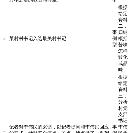
根据
给定
资料
二，
事
归纳
2
某村村书记入选最美村书记
例
概括
型
苦味
怎样
转化
成品
味
根据
给定
资料
三，
分析
村党
支部
书记
记者对李伟民的采访，以记者提问和李伟民回应
事
李伟