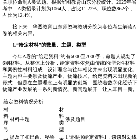
关职位命制A类试题。根据华图教育山东分校统计。2025年省
考中，A类招录计划为1064人，占比11.22%。职位数862个，
占比为12.4%。
接下来，华图教育山东师资与教研分院为各位考生解读A
卷的相关内容。
1.“给定材料”的数量、主题、类型
今年A卷的“给定资料”约有6000至7000字，命题人规划了
6则材料。从整体上分析，给定资料依然由传统的理论性材料
和案例性材料组成，设计理念与往年相比并未出现明显变化。
主题内容主要涉及物流产业、物流技术。给定资料未出现新的
形式，但是在主题理念上有明显的创新，围绕着数字化经济下
物流产业发展的一系列新情况、新问题展开，让人耳目一新。
给定资料情况分析
材
材
料
料
材料主题
涉及题目
序
类
号
型
提及了和巴西、秘鲁
1 请根据给定资料1，谈谈对划线