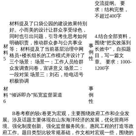
交流提纲。 要
求：结构完整，
不超过400字
材料提及了口袋公园的建设效果特别
好。小而美的设计让群众享受绿色，
同时也引出问题，引导考生思考如何
4.结合全部资料，
明确职责，推动群众参与公共事业
围绕“把实效落到
事
材
等； 材料提及了当前基层治理中网
长效中”，自拟题
例
料
格员+楼长组长的工作模式并设计了
目，写一篇文
性
5
三个场景： 场景一：工作人员给群
章。 要求：1000-
众发调查问卷，宣讲意义 场景二：
1200字
一段对策 场景三：刘石，给电话号
积极协调
事
材
“倾诉即办”拓宽监督渠道
例
料
6
性
B卷考察的较c卷更为宏观，主要围绕政府工作和企业发
展。涉及话题主要体现在山东海洋经济的发展，优化营商环
境、强化制度创新、强化监督服务民生、惠民工程的打造等政
府工作。题目类型比较常规基础，作文相对宏观一些，围绕的