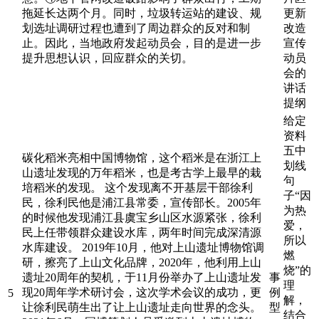
拖延长达两个月。同时，垃圾转运站的建设、规
更新
划选址调研过程也遭到了周边群众的反对和制
改造
止。因此，当地政府发起动员会，目的是进一步
宣传
提升思想认识，回应群众的关切。
动员
会的
讲话
提纲
给定
资料
五中
碳化稻米亮相中国博物馆，这个稻米是在浙江上
划线
山遗址发现的万年稻米，也是考古学上最早的栽
句
培稻米的发现。 这个发现离不开基层干部徐利
子“因
民，徐利民他是浦江县常委，宣传部长。2005年
为热
的时候他发现浦江县虞宝乡山区水源紧张，徐利
爱，
民上任带领群众建设水库，两年时间完成深清源
所以
水库建设。 2019年10月，他对上山遗址博物馆调
燃
研，擦亮了上山文化品牌，2020年，他利用上山
烧”的
遗址20周年的契机，于11月份举办了上山遗址发
事
理
现20周年学术研讨会，这次学术会议的成功，更
例
5
解，
让徐利民萌生出了让上山遗址走向世界的念头。
型
结合