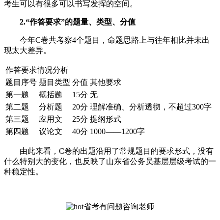
考生可以有很多可以书写发挥的空间。
2.“作答要求”的题量、类型、分值
今年C卷共考察4个题目，命题思路上与往年相比并未出
现太大差异。
作答要求情况分析
题目序号
题目类型
分值
其他要求
第一题
概括题
15分
无
第二题
分析题
20分
理解准确、分析透彻，不超过300字
第三题
应用文
25分
提纲形式
第四题
议论文
40分
1000——1200字
由此来看，C卷的出题沿用了常规题目的要求形式，没有
什么特别大的变化，也反映了山东省公务员基层层级考试的一
种稳定性。
省考有问题咨询老师