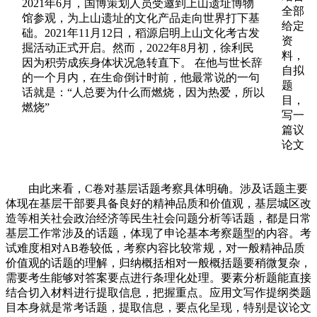
2021年6月，国博策划人员受邀到上山遗址博物
全部
馆参观，为上山遗址的文化产品走向世界打下基
给定
础。2021年11月12日，稻源启明上山文化考古发
资
掘活动正式开启。然而，2022年8月初，徐利民
料，
因为积劳成疾身体状况急转直下。 在他与世长辞
自拟
的一个月内，在生命倒计时前，他最常说的一句
题
话就是：“人总要为什么而燃烧，因为热爱，所以
目，
燃烧”
写一
篇议
论文
由此来看，C卷对基层话题考察具体明确。涉及话题主要
体现在基层干部要具备良好的精神品质和价值观，基层城区改
造等相关社会政治经济等民生社会问题分析等话题，都是日常
基层工作常涉及的话题，体现了申论基本考察题型的内容。考
试难度相对AB卷较低，考察内容比较常规，对一般精神品质
价值观的话题的理解，归纳概括相对一般概括题要稍微复杂，
需要考生能够对答案要点进行条理化处理。要素分析题能直接
结合切入材料进行提取信息，把握重点。应用文写作提纲类题
目本身就是常考话题，提取信息，要点化呈现，特别是议论文