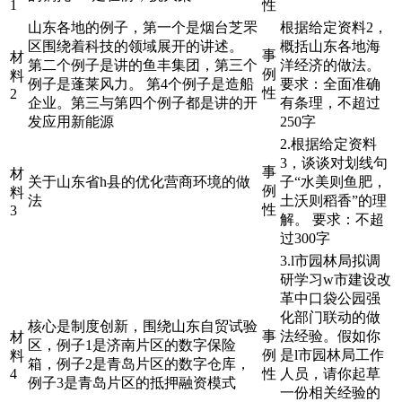
1
性
山东各地的例子，第一个是烟台芝罘
根据给定资料2，
区围绕着科技的领域展开的讲述。
概括山东各地海
事
材
第二个例子是讲的鱼丰集团，第三个
洋经济的做法。
例
料
例子是蓬莱风力。 第4个例子是造船
要求：全面准确
性
2
企业。第三与第四个例子都是讲的开
有条理，不超过
发应用新能源
250字
2.根据给定资料
3，谈谈对划线句
事
材
关于山东省h县的优化营商环境的做
子“水美则鱼肥，
例
料
法
土沃则稻香”的理
性
3
解。 要求：不超
过300字
3.l市园林局拟调
研学习w市建设改
革中口袋公园强
化部门联动的做
核心是制度创新，围绕山东自贸试验
事
法经验。假如你
材
区，例子1是济南片区的数字保险
例
是l市园林局工作
料
箱，例子2是青岛片区的数字仓库，
4
性
人员，请你起草
例子3是青岛片区的抵押融资模式
一份相关经验的