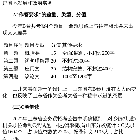
是省内发展和政府实务。
2.“作答要求”的题量、类型、分值
今年B卷共考察4个题目，命题思路上与往年相比并未出
现太大差异。
题目序号
题目类型
分值
其他要求
第一题
概括类
15
全面准确，不超过250字
第二题
词句理解题
20
不超过300字
第三题
应用文
25
结构完整、不超过400字
第四题
议论文
40
1000至1200字
由此来看在题干的设计上，山东省考B卷并没有太大的变
化，也反映了山东省作为公考大省一种稳中求进的态度。
(三)C卷解读
2025年山东省公务员招考公告中明确提到：对乡镇(街道)
机关职位命制C类试题。根据华图教育山东分校统计：C类职
位1604个，占职位总数的23.08。招录计划2195人，占比
23.15%。