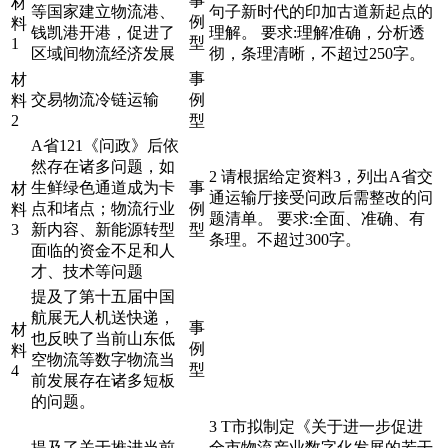
事
材
等国家建立物流港、
句子新时代的印加古道新起点的
例
料
钱凯港开港，促进了
理解。 要求:理解准确，分析透
型
1
区域间物流经济发展
彻，条理清晰，不超过250字。
事
材
交易物流冷链运输
例
料
2
型
A省121《问政》后依
然存在诸多问题，如
2 请根据给定资料3，列出A省交
生鲜绿色通道成为卡
事
材
通运输厅接受问政后需整改的问
点和堵点；物流行业
例
料
题清单。 要求:全面、准确、有
3
新内容、新能源转型
型
条理。不超过300字。
面临的资金不足和人
才、技术等问题
提及了第十五届中国
航展无人机送快递，
事
材
也反映了当前山东低
例
料
空物流等数字物流当
型
4
前发展存在诸多短板
的问题。
3 T市拟制定《关于进一步促进
提及了关于推进当前
全市物流产业数字化发展的若干