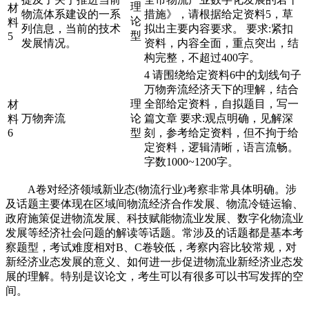
理
材
物流体系建设的一系
措施》，请根据给定资料5，草
论
料
列信息，当前的技术
拟出主要内容要求。 要求:紧扣
型
5
发展情况。
资料，内容全面，重点突出，结
构完整，不超过400字。
4 请围绕给定资料6中的划线句子
万物奔流经济天下的理解，结合
理
全部给定资料，自拟题目，写一
材
万物奔流
论
篇文章 要求:观点明确，见解深
料
6
型
刻，参考给定资料，但不拘于给
定资料，逻辑清晰，语言流畅。
字数1000~1200字。
A卷对经济领域新业态(物流行业)考察非常具体明确。涉
及话题主要体现在区域间物流经济合作发展、物流冷链运输、
政府施策促进物流发展、科技赋能物流业发展、数字化物流业
发展等经济社会问题的解读等话题。常涉及的话题都是基本考
察题型，考试难度相对B、C卷较低，考察内容比较常规，对
新经济业态发展的意义、如何进一步促进物流业新经济业态发
展的理解。特别是议论文，考生可以有很多可以书写发挥的空
间。