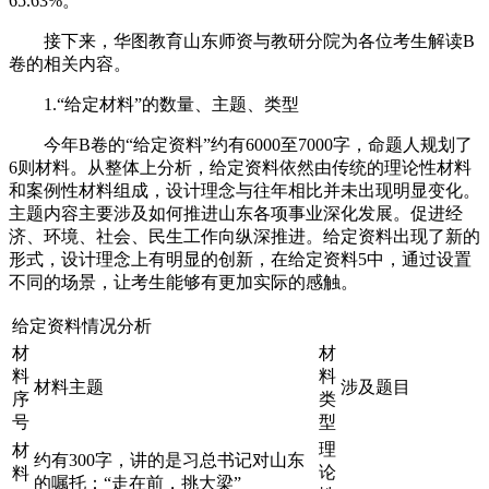
65.63%。
接下来，华图教育山东师资与教研分院为各位考生解读B
卷的相关内容。
1.“给定材料”的数量、主题、类型
今年B卷的“给定资料”约有6000至7000字，命题人规划了
6则材料。从整体上分析，给定资料依然由传统的理论性材料
和案例性材料组成，设计理念与往年相比并未出现明显变化。
主题内容主要涉及如何推进山东各项事业深化发展。促进经
济、环境、社会、民生工作向纵深推进。给定资料出现了新的
形式，设计理念上有明显的创新，在给定资料5中，通过设置
不同的场景，让考生能够有更加实际的感触。
给定资料情况分析
材
材
料
料
材料主题
涉及题目
序
类
号
型
理
材
约有300字，讲的是习总书记对山东
论
料
的嘱托：“走在前，挑大梁”