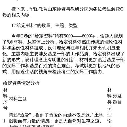
接下来，华图教育山东师资与教研分院为各位考生解读C
卷的相关内容。
1.“给定材料”的数量、主题、类型
今年C卷的“给定资料”约有5000——6000字，命题人规划
了5则材料。从整体上分析，给定资料依然由传统的理论性材
料和案例性材料组成，设计理念与往年相比并未出现明显变
化。主题内容主要涉及基层干部的工作品质。给定资料出现了
新的形式，设计理念上有明显的创新，材料更加贴近基层干部
的实际工作和基层百姓的痛点难点。考试以更加接地气的形
式，用贴近生活的视角来检验考生的实际工作能力。
给定资料情况分析
材
材
料
料
涉及
材料主题
序
类
题目
号
型
阐述“热爱”，提到了热爱的内涵不仅是这片土地
理
1
温暖而有力量的情感，更是大自然对生存之道、
论
万物之源的敬畏和尊重。
型