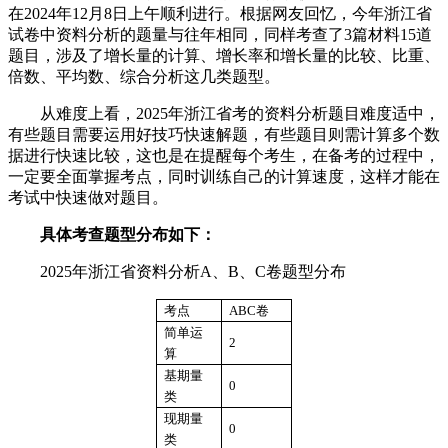
在2024年12月8日上午顺利进行。根据网友回忆，今年浙江省
试卷中资料分析的题量与往年相同，同样考查了3篇材料15道
题目，涉及了增长量的计算、增长率和增长量的比较、比重、
倍数、平均数、综合分析这几类题型。
从难度上看，2025年浙江省考的资料分析题目难度适中，
有些题目需要运用好技巧快速解题，有些题目则需计算多个数
据进行快速比较，这也是在提醒每个考生，在备考的过程中，
一定要全面掌握考点，同时训练自己的计算速度，这样才能在
考试中快速做对题目。
具体考查题型分布如下：
2025年浙江省资料分析A、B、C卷题型分布
考点
ABC
卷
简单运
2
算
基期量
0
类
现期量
0
类