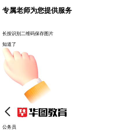
专属老师为您提供服务
长按识别二维码保存图片
知道了
公务员