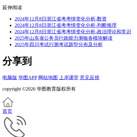
延伸阅读
2024年12月8日浙江省考考情变化分析-数资
2024年12月8日浙江省考考情变化分析-判断推理
2024年12月8日浙江省考考情变化分析-政治理论和常识
2025年山东省公务员行政能力测验各模块解读
2025年四川考试行测考试题型分布及分析
分享到
电脑版
华图APP
网站地图
上岸课堂
意见反馈
copyright ©2026 华图教育版权所有
首页