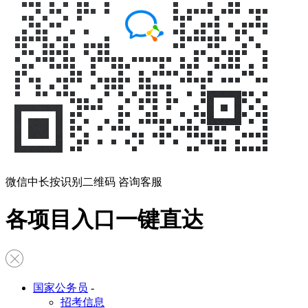
微信中长按识别二维码 咨询客服
各项目入口一键直达
国家公务员
-
招考信息