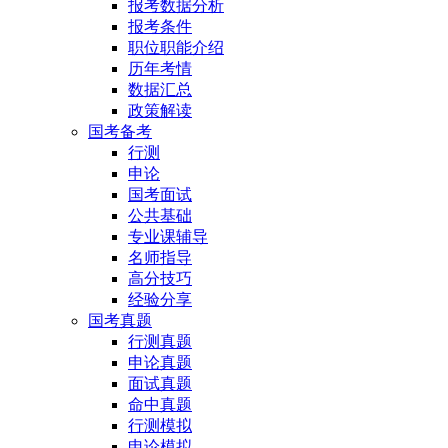
报考数据分析
报考条件
职位职能介绍
历年考情
数据汇总
政策解读
国考备考
行测
申论
国考面试
公共基础
专业课辅导
名师指导
高分技巧
经验分享
国考真题
行测真题
申论真题
面试真题
命中真题
行测模拟
申论模拟