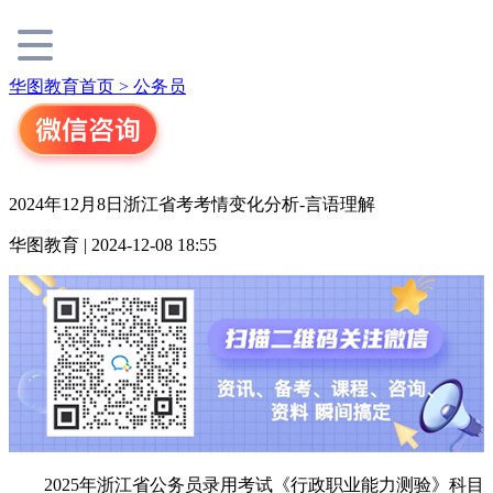
华图教育首页 >
公务员
2024年12月8日浙江省考考情变化分析-言语理解
华图教育 | 2024-12-08 18:55
2025年浙江省公务员录用考试《行政职业能力测验》科目