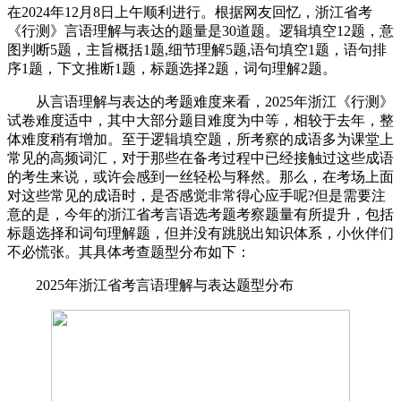
在2024年12月8日上午顺利进行。根据网友回忆，浙江省考
《行测》言语理解与表达的题量是30道题。逻辑填空12题，意
图判断5题，主旨概括1题,细节理解5题,语句填空1题，语句排
序1题，下文推断1题，标题选择2题，词句理解2题。
从言语理解与表达的考题难度来看，2025年浙江《行测》
试卷难度适中，其中大部分题目难度为中等，相较于去年，整
体难度稍有增加。至于逻辑填空题，所考察的成语多为课堂上
常见的高频词汇，对于那些在备考过程中已经接触过这些成语
的考生来说，或许会感到一丝轻松与释然。那么，在考场上面
对这些常见的成语时，是否感觉非常得心应手呢?但是需要注
意的是，今年的浙江省考言语选考题考察题量有所提升，包括
标题选择和词句理解题，但并没有跳脱出知识体系，小伙伴们
不必慌张。其具体考查题型分布如下：
2025年浙江省考言语理解与表达题型分布