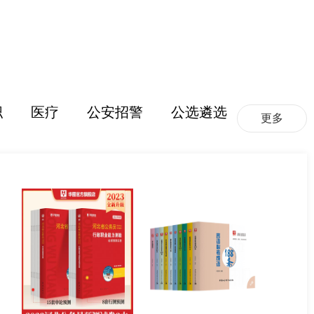
职
医疗
公安招警
公选遴选
更多