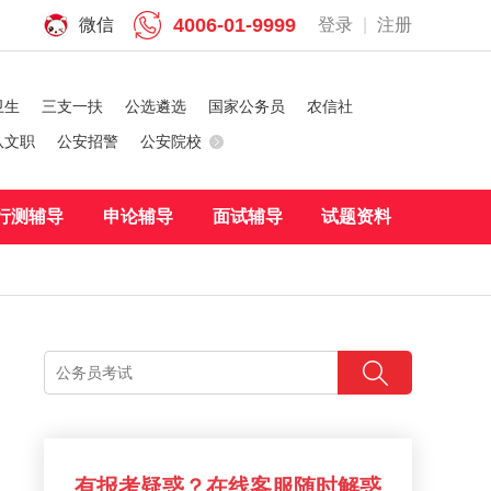
4006-01-9999
微信
登录
|
注册
卫生
三支一扶
公选遴选
国家公务员
农信社
队文职
公安招警
公安院校
行测辅导
申论辅导
面试辅导
试题资料
有报考疑惑？在线客服随时解惑