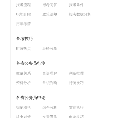
报考流程
报考问答
报考条件
职能介绍
政策法规
报考数据分析
历年考情
备考技巧
时政热点
经验分享
各省公务员行测
数量关系
言语理解
判断推理
资料分析
常识判断
行测技巧
各省公务员申论
归纳概括
综合分析
贯彻执行
提出对策
文章写作
申论技巧