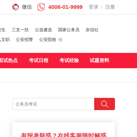
4006-01-9999
微信
登录
|
注册
卫生
三支一扶
公选遴选
国家公务员
农信社
队文职
公安招警
公安院校
面试热点
考试日程
考试经验
试题资料
有报考疑惑？在线客服随时解惑