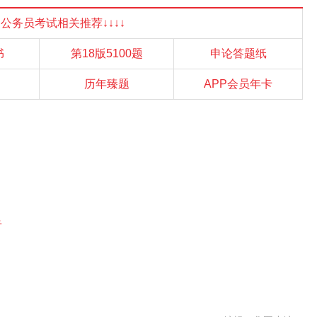
国家公务员考试相关推荐↓↓↓↓
书
第18版5100题
申论答题纸
历年臻题
APP会员年卡
告