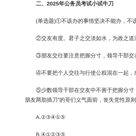
二、2025年公务员考试小试牛刀
(单选题)①不该办的事情坚决不能办，
②交友有度。君子之交淡如水，为政之道
③朋友交往要注意把握分寸，领导干部交
④不要把个人交往与行使公权混在一起，
⑤少数领导干部在交友中不善于把握分寸
朋友两肋插刀”的哥们义气面前，丧失党性原
A.②③④①⑤
B.④①②③⑤