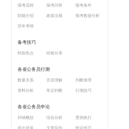
报考流程
报考问答
报考条件
职能介绍
政策法规
报考数据分析
历年考情
备考技巧
时政热点
经验分享
各省公务员行测
数量关系
言语理解
判断推理
资料分析
常识判断
行测技巧
各省公务员申论
归纳概括
综合分析
贯彻执行
提出对策
文章写作
申论技巧