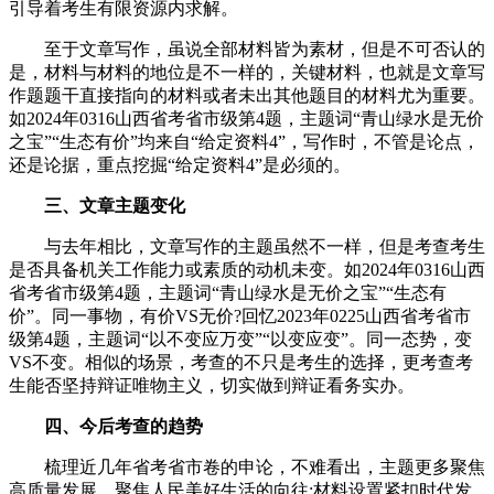
引导着考生有限资源内求解。
至于文章写作，虽说全部材料皆为素材，但是不可否认的
是，材料与材料的地位是不一样的，关键材料，也就是文章写
作题题干直接指向的材料或者未出其他题目的材料尤为重要。
如2024年0316山西省考省市级第4题，主题词“青山绿水是无价
之宝”“生态有价”均来自“给定资料4”，写作时，不管是论点，
还是论据，重点挖掘“给定资料4”是必须的。
三、文章主题变化
与去年相比，文章写作的主题虽然不一样，但是考查考生
是否具备机关工作能力或素质的动机未变。如2024年0316山西
省考省市级第4题，主题词“青山绿水是无价之宝”“生态有
价”。同一事物，有价VS无价?回忆2023年0225山西省考省市
级第4题，主题词“以不变应万变”“以变应变”。同一态势，变
VS不变。相似的场景，考查的不只是考生的选择，更考查考
生能否坚持辩证唯物主义，切实做到辩证看务实办。
四、今后考查的趋势
梳理近几年省考省市卷的申论，不难看出，主题更多聚焦
高质量发展，聚焦人民美好生活的向往;材料设置紧扣时代发