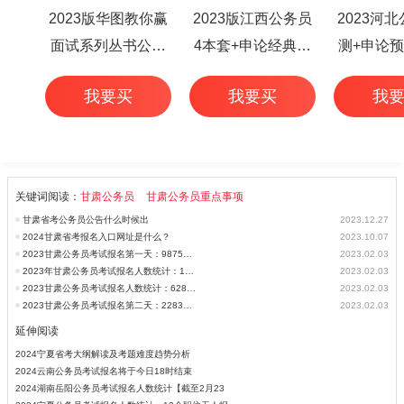
2023版华图教你赢
2023版江西公务员
2023河
面试系列丛书公务
4本套+申论经典范
测+申论预
员面试华图专家详
文50篇+行测高频考
本
我要买
我要买
我
解1000题（3本
点 6本
套）
关键词阅读：
甘肃公务员
甘肃公务员重点事项
甘肃省考公务员公告什么时候出
2023.12.27
2024甘肃省考报名入口网址是什么？
2023.10.07
2023甘肃公务员考试报名第一天：9875人报名【截至2月1日16时30分】
2023.02.03
2023年甘肃公务员考试报名人数统计：1281个职位无人报考[截至2月1日 16
2023.02.03
2023甘肃公务员考试报名人数统计：628个职位无人报考[截至2月2日 16时3
2023.02.03
2023甘肃公务员考试报名第二天：22834人报名【截至2月2日16时30分】
2023.02.03
延伸阅读
2024宁夏省考大纲解读及考题难度趋势分析
2024云南公务员考试报名将于今日18时结束
2024湖南岳阳公务员考试报名人数统计【截至2月23