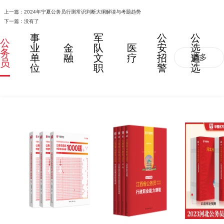
上一篇：
2024年宁夏公务员行测常识判断大纲解读与考题趋势
下一篇：没有了
事
军
公
公
公
业
金
队
医
安
选
务
单
融
文
疗
招
遴
更多
员
位
职
警
选