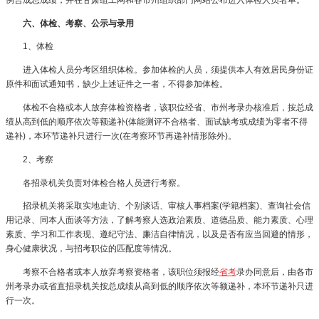
六、体检、考察、公示与录用
1、体检
进入体检人员分考区组织体检。参加体检的人员，须提供本人有效居民身份证
原件和面试通知书，缺少上述证件之一者，不得参加体检。
体检不合格或本人放弃体检资格者，该职位经省、市州考录办核准后，按总成
绩从高到低的顺序依次等额递补(体能测评不合格者、面试缺考或成绩为零者不得
递补)，本环节递补只进行一次(在考察环节再递补情形除外)。
2、考察
各招录机关负责对体检合格人员进行考察。
招录机关将采取实地走访、个别谈话、审核人事档案(学籍档案)、查询社会信
用记录、同本人面谈等方法，了解考察人选政治素质、道德品质、能力素质、心理
素质、学习和工作表现、遵纪守法、廉洁自律情况，以及是否有应当回避的情形，
身心健康状况，与招考职位的匹配度等情况。
考察不合格者或本人放弃考察资格者，该职位须报经
省考
录办同意后，由各市
州考录办或省直招录机关按总成绩从高到低的顺序依次等额递补，本环节递补只进
行一次。