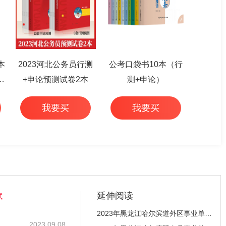
本
2023河北公务员行测
公考口袋书10本（行
篇
+申论预测试卷2本
测+申论）
我要买
我要买
延伸阅读
试
2023年黑龙江哈尔滨道外区事业单位引才招聘18名公
2023.09.08