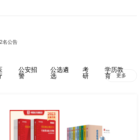
2名公告
医
公安招
公选遴
考
学历教
疗
警
选
研
育
更多