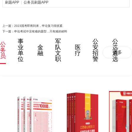
刷题APP
|
公务员刷题APP
上一篇：
2023国考即将到来，申论复习得抓紧
下一篇：
申论考试中没有难的题型，只有难的材料
事
军
公
公
公
业
金
队
医
安
选
务
单
融
文
疗
招
遴
更多
员
位
职
警
选