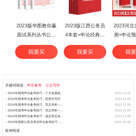
2023版华图教你赢
2023版江西公务员
2023河
面试系列丛书公务
4本套+申论经典范
测+申论预
员面试华图专家详
文50篇+行测高频考
本
我要买
我要买
我
解1000题（3本
点 6本
套）
关键词阅读：
申论备考
公文写作
2024年国考申论备考技巧：十大命题热点预测
2023.11.21
2024年国考申论备考技巧：应用文写作
2023.11.08
2024年国考申论备考技巧：范文评析——创业带动就业，为毕业生铺就发
2023.11.08
2024年国考申论备考技巧：范文评析——重视“小吃经济”，助力城市高
2023.11.08
2024年国考申论备考技巧：谋定而后动推进高质量发展
2023.11.08
2024年国家公务员考试申论备考技巧：归纳总结
2023.10.30
延伸阅读