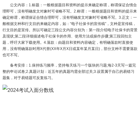
公文内容：1.标题：一般根据题目和资料的提示来确定称谓，称谓保证合情合
理即可，没有明确发文对象时可省略不写。2.称谓：一般根据题目和资料的提示来
确定称谓，称谓保证合情合理即可，没有明确发文对象时可省略不写。3.正文：一
般根据文种和行文目的来确定内容，如：“电子社保卡的宣传稿”，文种是宣传稿，
行文目的是宣传。所以可确定三段公文内容分别为：第一段介绍电子社保卡的背景
及现状;第二段详细描述电子社保卡的作用、使用方法或操作步骤;第三段回扣主
题，呼吁大家下载使用。4.落款：由题目和资料内容确定，有明确落款时直接使
用，没有明确落款时用X代替(XX年X月X日或某年某月某日)，部分文种不需要落款
也可不写。
备考安排：1.保持练习频率，坚持每天练习一个版块的习题;每2-3天写一篇完
整的申论试卷;2.真题计划：近五年的真题均需全部过关;3.设置属于自己的易错习
题集，对于易错题可反复练习。