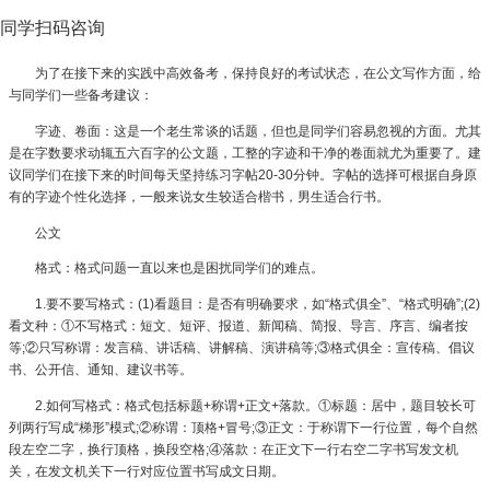
同学扫码咨询
为了在接下来的实践中高效备考，保持良好的考试状态，在公文写作方面，给
与同学们一些备考建议：
字迹、卷面：这是一个老生常谈的话题，但也是同学们容易忽视的方面。尤其
是在字数要求动辄五六百字的公文题，工整的字迹和干净的卷面就尤为重要了。建
议同学们在接下来的时间每天坚持练习字帖20-30分钟。字帖的选择可根据自身原
有的字迹个性化选择，一般来说女生较适合楷书，男生适合行书。
公文
格式：格式问题一直以来也是困扰同学们的难点。
1.要不要写格式：(1)看题目：是否有明确要求，如“格式俱全”、“格式明确”;(2)
看文种：①不写格式：短文、短评、报道、新闻稿、简报、导言、序言、编者按
等;②只写称谓：发言稿、讲话稿、讲解稿、演讲稿等;③格式俱全：宣传稿、倡议
书、公开信、通知、建议书等。
2.如何写格式：格式包括标题+称谓+正文+落款。①标题：居中，题目较长可
列两行写成“梯形”模式;②称谓：顶格+冒号;③正文：于称谓下一行位置，每个自然
段左空二字，换行顶格，换段空格;④落款：在正文下一行右空二字书写发文机
关，在发文机关下一行对应位置书写成文日期。