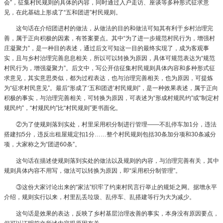
会”，征集村民规则的具体的内容，同时通过入户走访、座谈等多种形式征求意
见，在此基础上形成了“五和团进”村民规则。
这句话在介绍团进村的做法，从做法的目的和做法可知其有利于乡村治理完
善，属于正向积极的因素，有答案要点。其中“为了进一步规范村民行为，增强村
庄凝聚力”，是一种目的表述，通过后文可知这一目的最终实现了，成为客观事
实，且与乡村治理完善息息相关，所以可以转换为原因，具体可规范表达为“规范
村民行为，增强凝聚力”。后文中，写公开信征集村民规则具体内容和多种形式征
求意见，其实意思类似，都为过程表达，也与治理完善相关，也为原因，可提炼
为“征求村民意见”。最后“形成了‘五和团进’村民规则”，是一种效果表述，属于正向
积极的事实，与治理完善相关，可转换为原因，可表述为“形成村规民约”或“制定村
规民约”，“村规民约”比“村民规则”更书面化。
②为了使规则落到实处，村里采用积分制进行管理——不乱停车加1分，违法
搭建扣5分，违反出租屋规定扣1分……整个村民规则包括30条加分项和30条减分
项，大家称之为“团进60条”。
这句话在描述使规则落到实处的做法以及规则的内容，与治理完善有关，其中
规则具体内容不用写，做法可以转换为原因，即“采用积分制管理”。
③这份大家讨论出来的“家法”织牢了约束村民言行举止的规矩之网。据增永平
介绍，规则实行以来，村里乱丢垃圾、乱停车、乱搭建等行为大为减少。
这句话是效果的表达，反映了乡村基层治理改善的事实，本身没有原因要点，