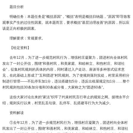
题目分析
明确任务：本题任务是“概括原因”，“概括”表明是概括归纳题，“原因”即导致客
观事实产生的过往性因素。就本题而言，要求概括“基层治理改善”的原因，所以应
该是正向积极的因素。
理解要求：常规要求。
【给定资料】
去年12月，为了进一步规范村民行为，增强村庄凝聚力，团进村向全体村民
发出了一封公开信，围绕“和善村民，和美家庭、和睦林立、和煦村庄、和谐社
会”，征集村民规则的具体的内容，同时通过入户走访、座谈等多种形式征求意
见，在此基础上形成了“五和团进”村民规则。为了使规则落到实处，村里采用积分
制进行管理——不乱停车加1分，违法搭建扣5分，违反出租屋规定扣1分……整个
村民规则包括30条加分项和30条减分项，大家称之为“团进60条”。
这份大家讨论出来的“家法”织牢了约束村民言行举止的规矩之网。据增永平介
绍，规则实行以来，村里乱丢垃圾、乱停车、乱搭建等行为大为减少。
资料解读
①去年12月，为了进一步规范村民行为，增强村庄凝聚力，团进村向全体村
民发出了一封公开信，围绕“和善村民，和美家庭、和睦林立、和煦村庄、和谐社