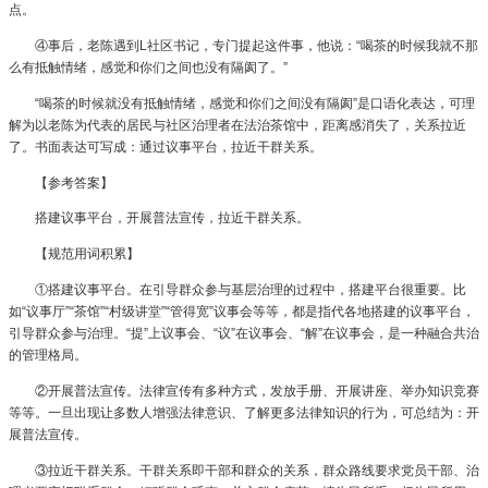
点。
④事后，老陈遇到L社区书记，专门提起这件事，他说：“喝茶的时候我就不那
么有抵触情绪，感觉和你们之间也没有隔阂了。”
“喝茶的时候就没有抵触情绪，感觉和你们之间没有隔阂”是口语化表达，可理
解为以老陈为代表的居民与社区治理者在法治茶馆中，距离感消失了，关系拉近
了。书面表达可写成：通过议事平台，拉近干群关系。
【参考答案】
搭建议事平台，开展普法宣传，拉近干群关系。
【规范用词积累】
①搭建议事平台。在引导群众参与基层治理的过程中，搭建平台很重要。比
如“议事厅”“茶馆”“村级讲堂”“管得宽”议事会等等，都是指代各地搭建的议事平台，
引导群众参与治理。“提”上议事会、“议”在议事会、“解”在议事会，是一种融合共治
的管理格局。
②开展普法宣传。法律宣传有多种方式，发放手册、开展讲座、举办知识竞赛
等等。一旦出现让多数人增强法律意识、了解更多法律知识的行为，可总结为：开
展普法宣传。
③拉近干群关系。干群关系即干部和群众的关系，群众路线要求党员干部、治