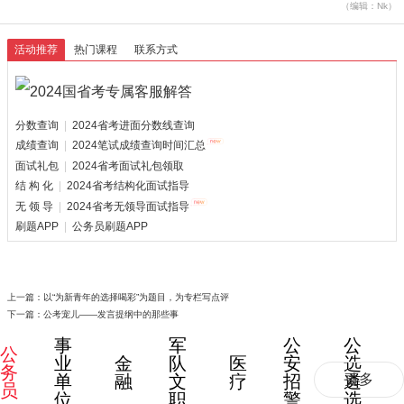
（编辑：Nk）
活动推荐
热门课程
联系方式
分数查询
|
2024省考进面分数线查询
成绩查询
|
2024笔试成绩查询时间汇总
面试礼包
|
2024省考面试礼包领取
结 构 化
|
2024省考结构化面试指导
无 领 导
|
2024省考无领导面试指导
刷题APP
|
公务员刷题APP
上一篇：
以“为新青年的选择喝彩”为题目，为专栏写点评
下一篇：
公考宠儿——发言提纲中的那些事
事
军
公
公
公
业
金
队
医
安
选
务
单
融
文
疗
招
遴
更多
员
位
职
警
选