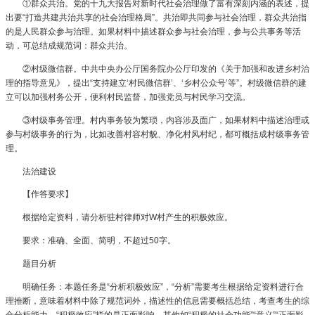
①群众共治。党的十九大报告对新时代社会治理做了富有深刻内涵的表述，提
出要“打造共建共治共享的社会治理格局”。共治即共同参与社会治理，群众共治指
的是人民群众参与治理。如果材料中描述群众参与社会治理，参与公共事务等活
动，可总结成规范词：群众共治。
②村级微信群。中共中央办公厅国务院办公厅印发的《关于加强和改进乡村治
理的指导意见》，提出“支持建立‘村民微信群’、‘乡村公众号’等”。村级微信群的建
立可以加强村务公开，便利村民监督，加强党员与村民学习交流。
③村级事务管理。村内事务较为繁琐，内容涉及面广，如果材料中描述治理或
参与村级事务的行为，比如改善村容村貌、净化村风村纪，都可概括成村级事务管
理。
法治建设
【作答要求】
根据给定资料，请分析驻村律师对W村产生的积极效应。
要求：准确、全面、简明，不超过50字。
题目分析
明确任务：本题任务是“分析积极效应”，“分析”需要考生根据给定资料进行合
理推断，意味着材料中除了规范词外，描述性的信息需要概括总结，考查考生的综
合分析能力。“积极效应”指的是正面影响，其他如“积极的社会功能”“意义”“正面影