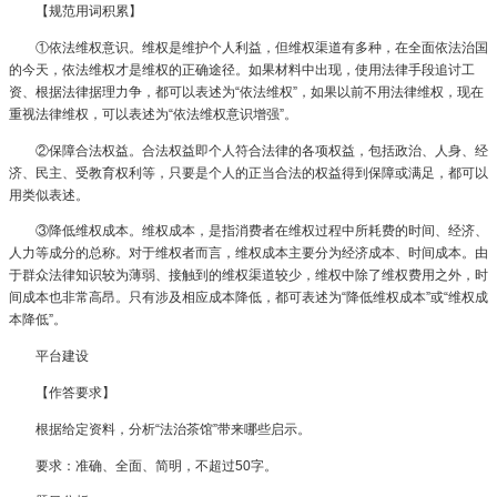
【规范用词积累】
①依法维权意识。维权是维护个人利益，但维权渠道有多种，在全面依法治国
的今天，依法维权才是维权的正确途径。如果材料中出现，使用法律手段追讨工
资、根据法律据理力争，都可以表述为“依法维权”，如果以前不用法律维权，现在
重视法律维权，可以表述为“依法维权意识增强”。
②保障合法权益。合法权益即个人符合法律的各项权益，包括政治、人身、经
济、民主、受教育权利等，只要是个人的正当合法的权益得到保障或满足，都可以
用类似表述。
③降低维权成本。维权成本，是指消费者在维权过程中所耗费的时间、经济、
人力等成分的总称。对于维权者而言，维权成本主要分为经济成本、时间成本。由
于群众法律知识较为薄弱、接触到的维权渠道较少，维权中除了维权费用之外，时
间成本也非常高昂。只有涉及相应成本降低，都可表述为“降低维权成本”或“维权成
本降低”。
平台建设
【作答要求】
根据给定资料，分析“法治茶馆”带来哪些启示。
要求：准确、全面、简明，不超过50字。