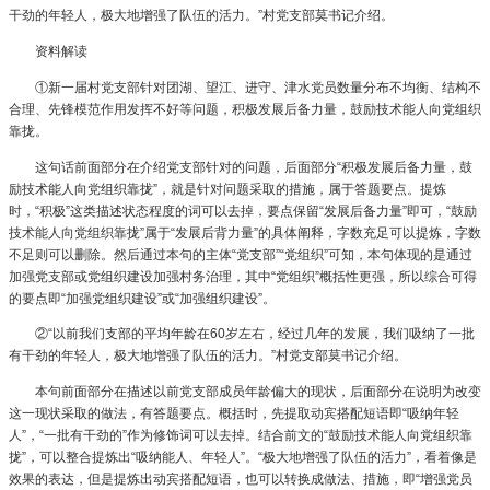
干劲的年轻人，极大地增强了队伍的活力。”村党支部莫书记介绍。
资料解读
①新一届村党支部针对团湖、望江、进守、津水党员数量分布不均衡、结构不
合理、先锋模范作用发挥不好等问题，积极发展后备力量，鼓励技术能人向党组织
靠拢。
这句话前面部分在介绍党支部针对的问题，后面部分“积极发展后备力量，鼓
励技术能人向党组织靠拢”，就是针对问题采取的措施，属于答题要点。提炼
时，“积极”这类描述状态程度的词可以去掉，要点保留“发展后备力量”即可，“鼓励
技术能人向党组织靠拢”属于“发展后背力量”的具体阐释，字数充足可以提炼，字数
不足则可以删除。然后通过本句的主体“党支部”“党组织”可知，本句体现的是通过
加强党支部或党组织建设加强村务治理，其中“党组织”概括性更强，所以综合可得
的要点即“加强党组织建设”或“加强组织建设”。
②“以前我们支部的平均年龄在60岁左右，经过几年的发展，我们吸纳了一批
有干劲的年轻人，极大地增强了队伍的活力。”村党支部莫书记介绍。
本句前面部分在描述以前党支部成员年龄偏大的现状，后面部分在说明为改变
这一现状采取的做法，有答题要点。概括时，先提取动宾搭配短语即“吸纳年轻
人”，“一批有干劲的”作为修饰词可以去掉。结合前文的“鼓励技术能人向党组织靠
拢”，可以整合提炼出“吸纳能人、年轻人”。“极大地增强了队伍的活力”，看着像是
效果的表达，但是提炼出动宾搭配短语，也可以转换成做法、措施，即“增强党员