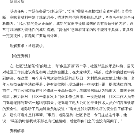
题目分析
明确任务：本题任务是“分析启示”，“分析”需要考生根据给定资料进行合理推
断，意味着材料中除了规范词外，描述性的信息需要概括总结，考查考生的综合分
析能力。“启示”指的是从正面的、成功的案例中提取出来的具有普适性的内容，通
常可以理解为普适性的成功措施。“普适性”意味着答案内容不能过于具体，要具有
一定宽泛性，答题词汇要适当外延。
理解要求：常规要求。
【给定资料】
在L社区“法治茶馆”的墙上，有“乡里茶谈”四个字，社区邻里的矛盾纠纷、居民
对社区工作的建议意见都可以放到台面上，在大家聊天、喝茶、拉家常的过程中得
到解决。在这里，每个月有两次法律主题的赶场日，为村民免费发放土地纠纷、老
年人权益保护等法律手册，并有法律顾问现场讲解一些法律问题，提供法律咨询。
前年，电力公司准备在社区修建一座高压铁塔，老陈等居民认为辐射大，影响身体
健康，极力反对，社区干部多次上门做工作也没用。一次赶场日，社区工作人员专
门邀请老陈到茶馆一起喝茶聊天，还邀请了电力公司的专业技术人员介绍高压铁塔
的安全性。老陈听了后如释重负地说道：“看来是我对高压铁塔的安全性了解不够
多，建铁塔看来是好事嘛。”事后，老陈遇到L社区书记，专门提起这件事，他
说：“喝茶的时候我就不那么有抵触情绪，感觉和你们之间也没有隔阂了。”
资料解读