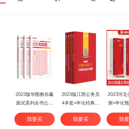
2023版华图教你赢
2023版江西公务员
2023河
面试系列丛书公务
4本套+申论经典范
测+申论预
员面试华图专家详
文50篇+行测高频考
本
我要买
我要买
我
解1000题（3本
点 6本
套）