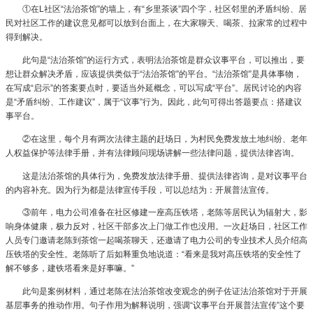
①在L社区“法治茶馆”的墙上，有“乡里茶谈”四个字，社区邻里的矛盾纠纷、居
民对社区工作的建议意见都可以放到台面上，在大家聊天、喝茶、拉家常的过程中
得到解决。
此句是“法治茶馆”的运行方式，表明法治茶馆是群众议事平台，可以推出，要
想让群众解决矛盾，应该提供类似于“法治茶馆”的平台。“法治茶馆”是具体事物，
在写成“启示”的答案要点时，要适当外延概念，可以写成“平台”。居民讨论的内容
是“矛盾纠纷、工作建议”，属于“议事”行为。因此，此句可得出答题要点：搭建议
事平台。
②在这里，每个月有两次法律主题的赶场日，为村民免费发放土地纠纷、老年
人权益保护等法律手册，并有法律顾问现场讲解一些法律问题，提供法律咨询。
这是法治茶馆的具体行为，免费发放法律手册、提供法律咨询，是对议事平台
的内容补充。因为行为都是法律宣传手段，可以总结为：开展普法宣传。
③前年，电力公司准备在社区修建一座高压铁塔，老陈等居民认为辐射大，影
响身体健康，极力反对，社区干部多次上门做工作也没用。一次赶场日，社区工作
人员专门邀请老陈到茶馆一起喝茶聊天，还邀请了电力公司的专业技术人员介绍高
压铁塔的安全性。老陈听了后如释重负地说道：“看来是我对高压铁塔的安全性了
解不够多，建铁塔看来是好事嘛。”
此句是案例材料，通过老陈在法治茶馆改变观念的例子佐证法治茶馆对于开展
基层事务的推动作用。句子作用为解释说明，强调“议事平台开展普法宣传”这个要