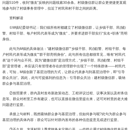
问题510件，收到“微友”反映的问题线索30余条。村级微信群让群众更便捷更直观
地参与到了村级事务管理中，拉近了村民和村干部之间的距离。
资料解读
①M镇纪委胡书记：我们镇所有村都建立了村级微信群，让乡镇干部、民(辅)
警、村组干部、每户村民代表等成为“微友”，并要求进群干部实行“实名+职务”亮明
身份。
此句为M镇的具体做法：“建村级微信群”“乡镇干部、民(辅)警、村组干部、每
户村民代表等成为微友”“群干部亮明身份”。此句所有信息都很常见，唯有“村民代
表”这个词与众不同。因为“建微信群”是治理方式，“乡镇干部、民(辅)警、村组干
部”是管理者，本应该只有管理者存在的管理群中出现了一个特殊群体——村民代
表，可知，M镇创新了基层治理的方式，让群众代表参与到基层治理中，即“引导
群众共治”。因此，此句可提炼到的信息为：引导群众共治：建村级微信群，吸纳
群众参与基层治理。
②按照要求，群内及时发布新政策动态、工程评议过程、议事决策以及村务信
息等。群众对村里工作有建议，也可以直接在微信里提出来，还可对村里的老大难
问题进行监督。
承接上句材料，既然吸纳群众参与基层治理，但如何参与呢?此句为群众参与
基层治理的具体内容：群众可以针对群内发布的各种信息提意见或进行监督。
③不久前，龙溪村因上季度财务未定期公开，一些群众通过村级微信群表示质