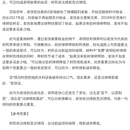
点，可总结成表明效果的短语：村民依法维权意识增强。
②前些年，老张把自家的3亩地租给了柑橘园刘老板，开始还能按时付租金，
但从2017年起，刘老板不再如期支付租金，老张多次要账无果。2019年区里推行
律师驻村后，老张靠免费法律帮扶要回了租金。如果没有驻村律师帮助，老张不知
道还要多花多少钱。
此句是案例材料，通过老张索要租金的例子，表明驻村律师对以老张为代表的
村民带来很大帮助。可推断得出：驻村律师帮助村民维权，转化成跟上句答题要点
一致的表述形式，可以转为：村民合法权益得到保障。材料中“免费”表明驻村律师
在帮村民维权的同时，帮村民节省了成本。“如果没有驻村律师帮助，老张不知道
还要多花多少钱。”可以推出驻村律师降低了村民维权成本。此答案要点转化为与
前两个答案要点一致的表述形式，可以转为：村民维权成本降低。
③“我当时想把他的水利设备破坏掉出口气。现在看来，还是法律维权最
好。”老张说。
此句为老张的自述信息，表明老张心态发生了变化。过去是“蛮干、以恶制
恶”，现在是“法律维权最好”，可以分析推断出，老张依法维权意识增强。与第一句
得到的答案要点重复。
【参考答案】
村民依法维权意识增强，合法权益得到保障，维权成本降低。