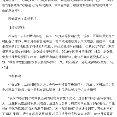
响”“好的效果”“积极变化”等与此类似。就本题而言，根据材料推断出“驻村律师”产
生的意义即可。
理解要求：常规要求。
【给定资料】
在W村，以前村民有纠纷，会有一些打架等极端行为。现在，区司法局为每个
村配备了律师，每个月都有普法讲座，村民依法维权意识大大增强。前些年，老张
把自家的3亩地租给了柑橘园刘老板，开始还能按时付租金，但从2017年起，刘老
板不再如期支付租金，老张多次要账无果。2019年区里推行律师驻村后，老张靠
免费法律帮扶要回了租金。如果没有驻村律师帮助，老张不知道还要多花多少
钱。“我当时想把他的水利设备破坏掉出口气。现在看来，还是法律维权最好。”老
张说。
资料解读
①在W村，以前村民有纠纷，会有一些打架等极端行为。现在，区司法局为每
个村配备了律师，每个月都有普法讲座，村民依法维权意识大大增强。
“以前”“现在”两个时间状态词表明村内发生了变化。过去村内有打架等极端行
为，现在村民依法维权意识增强，通过对比分析，得知村内发生了好的变化。产生
好的变化的原因是“每村配备了律师”，“村内配备律师”是描述性词汇，可知村里有
了“驻村律师”。产生的积极效果就是“村民依法维权意识大大增强”。此处是答题要