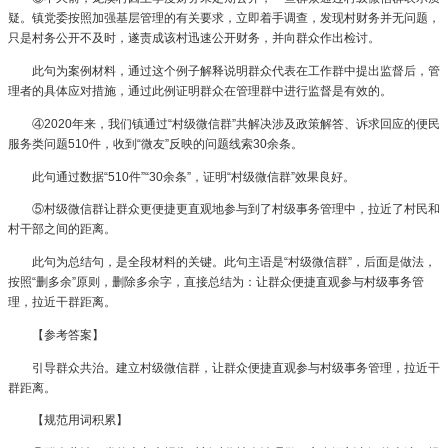
疑。镇党委按照加强基层管理的有关要求，立即着手调查，发现村财务并无问题，
只是村务公开不及时，遂责成该村迅速公开财务，并向群众作出检讨。
此句为案例材料，通过这个例子解释说明群众代表在工作群中提出监督后，管
理者的具体应对措施，通过此例证明群众在管理群中进行监督是有效的。
④2020年来，我们镇通过“村级微信群”共解决涉及政策解答、诉求回应的便民
服务类问题510件，收到“微友”反映的问题线索30余条。
此句通过数据“510件”“30余条”，证明“村级微信群”效果良好。
⑤村级微信群让群众更便捷更直观地参与到了村级事务管理中，拉近了村民和
村干部之间的距离。
此句为总结句，是全段材料的关键。此句主语是“村级微信群”，后面是做法，
按照“删多余”原则，删除多余字，直接总结为：让群众便捷直观参与村级事务管
理，拉近干群距离。
【参考答案】
引导群众共治。建立村级微信群，让群众便捷直观参与村级事务管理，拉近干
群距离。
【规范用词积累】