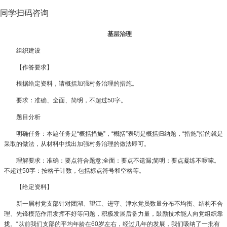
同学扫码咨询
基层治理
组织建设
【作答要求】
根据给定资料，请概括加强村务治理的措施。
要求：准确、全面、简明，不超过50字。
题目分析
明确任务：本题任务是“概括措施”，“概括”表明是概括归纳题，“措施”指的就是
采取的做法，从材料中找出加强村务治理的做法即可。
理解要求：准确：要点符合题意;全面：要点不遗漏;简明：要点凝练不啰嗦。
不超过50字：按格子计数，包括标点符号和空格等。
【给定资料】
新一届村党支部针对团湖、望江、进守、津水党员数量分布不均衡、结构不合
理、先锋模范作用发挥不好等问题，积极发展后备力量，鼓励技术能人向党组织靠
拢。“以前我们支部的平均年龄在60岁左右，经过几年的发展，我们吸纳了一批有