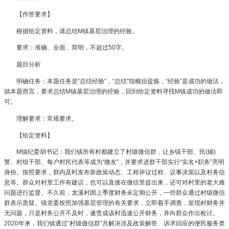
【作答要求】
根据给定资料，请总结M镇基层治理的经验。
要求：准确、全面、简明，不超过50字。
题目分析
明确任务：本题任务是“总结经验”，“总结”指概括提炼，“经验”是成功的做法，
就本题而言，要求总结M镇基层治理的经验，回到给定资料寻找M镇成功的做法即
可。
理解要求：常规要求。
【给定资料】
M镇纪委胡书记：我们镇所有村都建立了村级微信群，让乡镇干部、民(辅)
警、村组干部、每户村民代表等成为“微友”，并要求进群干部实行“实名+职务”亮明
身份。按照要求，群内及时发布新政策动态、工程评议过程、议事决策以及村务信
息等。群众对村里工作有建议，也可以直接在微信里提出来，还可对村里的老大难
问题进行监督。不久前，龙溪村因上季度财务未定期公开，一些群众通过村级微信
群表示质疑。镇党委按照加强基层管理的有关要求，立即着手调查，发现村财务并
无问题，只是村务公开不及时，遂责成该村迅速公开财务，并向群众作出检讨。
2020年来，我们镇通过“村级微信群”共解决涉及政策解答、诉求回应的便民服务类