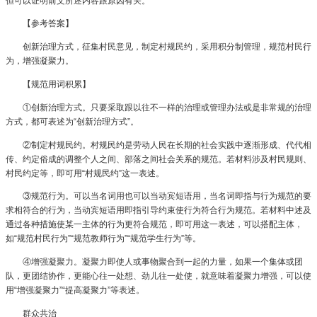
但可以证明前文所述内容跟原因有关。
【参考答案】
创新治理方式，征集村民意见，制定村规民约，采用积分制管理，规范村民行
为，增强凝聚力。
【规范用词积累】
①创新治理方式。只要采取跟以往不一样的治理或管理办法或是非常规的治理
方式，都可表述为“创新治理方式”。
②制定村规民约。村规民约是劳动人民在长期的社会实践中逐渐形成、代代相
传、约定俗成的调整个人之间、部落之间社会关系的规范。若材料涉及村民规则、
村民约定等，即可用“村规民约”这一表述。
③规范行为。可以当名词用也可以当动宾短语用，当名词即指与行为规范的要
求相符合的行为，当动宾短语用即指引导约束使行为符合行为规范。若材料中述及
通过各种措施使某一主体的行为更符合规范，即可用这一表述，可以搭配主体，
如“规范村民行为”“规范教师行为”“规范学生行为”等。
④增强凝聚力。凝聚力即使人或事物聚合到一起的力量，如果一个集体或团
队，更团结协作，更能心往一处想、劲儿往一处使，就意味着凝聚力增强，可以使
用“增强凝聚力”“提高凝聚力”等表述。
群众共治