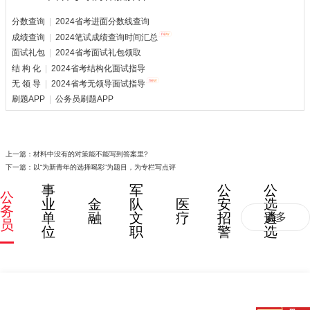
分数查询
|
2024省考进面分数线查询
成绩查询
|
2024笔试成绩查询时间汇总
面试礼包
|
2024省考面试礼包领取
结 构 化
|
2024省考结构化面试指导
无 领 导
|
2024省考无领导面试指导
刷题APP
|
公务员刷题APP
上一篇：
材料中没有的对策能不能写到答案里?
下一篇：
以“为新青年的选择喝彩”为题目，为专栏写点评
事
军
公
公
公
业
金
队
医
安
选
务
单
融
文
疗
招
遴
更多
员
位
职
警
选