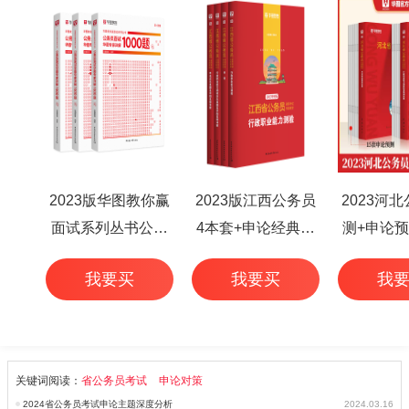
2023版华图教你赢
2023版江西公务员
2023河
面试系列丛书公务
4本套+申论经典范
测+申论预
员面试华图专家详
文50篇+行测高频考
本
我要买
我要买
我
解1000题（3本
点 6本
套）
关键词阅读：
省公务员考试
申论对策
2024省公务员考试申论主题深度分析
2024.03.16