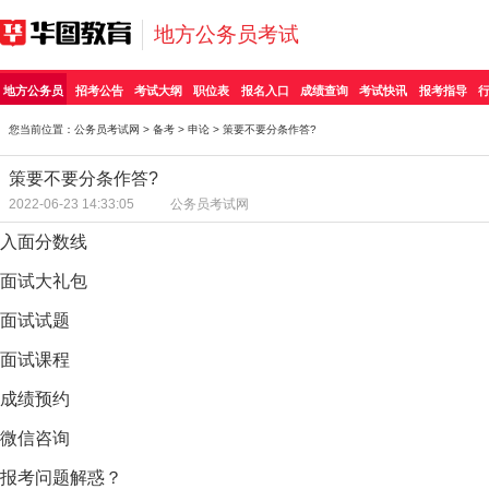
地方公务员考试
地方公务员
招考公告
考试大纲
职位表
报名入口
成绩查询
考试快讯
报考指导
您当前位置：
公务员考试网
>
备考
>
申论
> 策要不要分条作答?
策要不要分条作答?
2022-06-23 14:33:05
公务员考试网
入面分数线
面试大礼包
面试试题
面试课程
成绩预约
微信咨询
报考问题解惑？