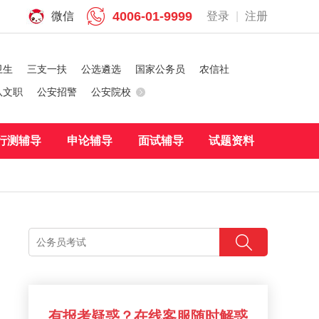
4006-01-9999
微信
登录
|
注册
卫生
三支一扶
公选遴选
国家公务员
农信社
队文职
公安招警
公安院校
行测辅导
申论辅导
面试辅导
试题资料
有报考疑惑？在线客服随时解惑