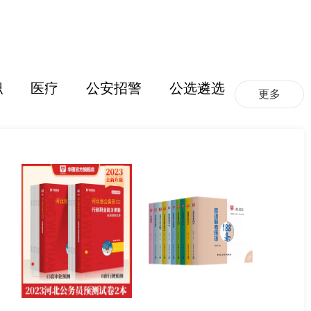
职
医疗
公安招警
公选遴选
更多