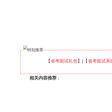
【
省考面试礼包
】|【
省考面试系
相关内容推荐
：