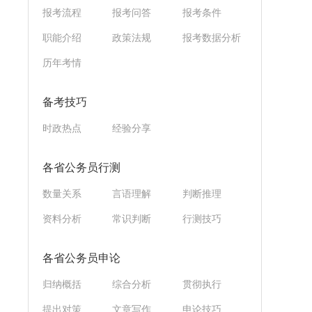
报考流程
报考问答
报考条件
职能介绍
政策法规
报考数据分析
历年考情
备考技巧
时政热点
经验分享
各省公务员行测
数量关系
言语理解
判断推理
资料分析
常识判断
行测技巧
各省公务员申论
归纳概括
综合分析
贯彻执行
提出对策
文章写作
申论技巧