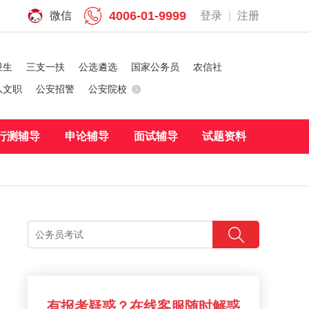
4006-01-9999
微信
登录
|
注册
卫生
三支一扶
公选遴选
国家公务员
农信社
队文职
公安招警
公安院校
行测辅导
申论辅导
面试辅导
试题资料
有报考疑惑？在线客服随时解惑