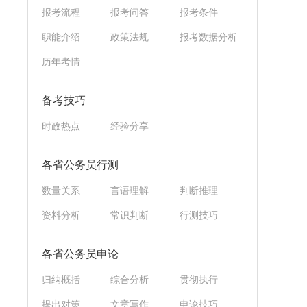
报考流程
报考问答
报考条件
职能介绍
政策法规
报考数据分析
历年考情
备考技巧
时政热点
经验分享
各省公务员行测
数量关系
言语理解
判断推理
资料分析
常识判断
行测技巧
各省公务员申论
归纳概括
综合分析
贯彻执行
提出对策
文章写作
申论技巧