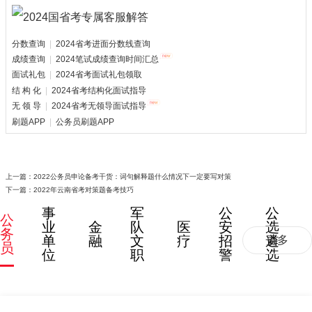
分数查询
|
2024省考进面分数线查询
成绩查询
|
2024笔试成绩查询时间汇总
面试礼包
|
2024省考面试礼包领取
结 构 化
|
2024省考结构化面试指导
无 领 导
|
2024省考无领导面试指导
刷题APP
|
公务员刷题APP
上一篇：
2022公务员申论备考干货：词句解释题什么情况下一定要写对策
下一篇：
2022年云南省考对策题备考技巧
事
军
公
公
公
业
金
队
医
安
选
务
单
融
文
疗
招
遴
更多
员
位
职
警
选