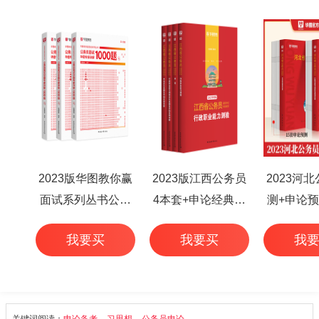
2023版华图教你赢
2023版江西公务员
2023河
面试系列丛书公务
4本套+申论经典范
测+申论预
员面试华图专家详
文50篇+行测高频考
本
我要买
我要买
我
解1000题（3本
点 6本
套）
关键词阅读：
申论备考
习思想
公务员申论