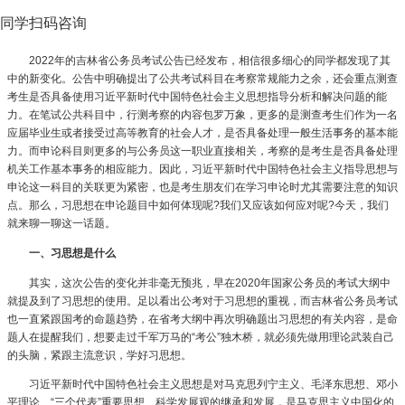
同学扫码咨询
2022年的吉林省公务员考试公告已经发布，相信很多细心的同学都发现了其
中的新变化。公告中明确提出了公共考试科目在考察常规能力之余，还会重点测查
考生是否具备使用习近平新时代中国特色社会主义思想指导分析和解决问题的能
力。在笔试公共科目中，行测考察的内容包罗万象，更多的是测查考生们作为一名
应届毕业生或者接受过高等教育的社会人才，是否具备处理一般生活事务的基本能
力。而申论科目则更多的与公务员这一职业直接相关，考察的是考生是否具备处理
机关工作基本事务的相应能力。因此，习近平新时代中国特色社会主义指导思想与
申论这一科目的关联更为紧密，也是考生朋友们在学习申论时尤其需要注意的知识
点。那么，习思想在申论题目中如何体现呢?我们又应该如何应对呢?今天，我们
就来聊一聊这一话题。
一、习思想是什么
其实，这次公告的变化并非毫无预兆，早在2020年国家公务员的考试大纲中
就提及到了习思想的使用。足以看出公考对于习思想的重视，而吉林省公务员考试
也一直紧跟国考的命题趋势，在省考大纲中再次明确题出习思想的有关内容，是命
题人在提醒我们，想要走过千军万马的“考公”独木桥，就必须先做用理论武装自己
的头脑，紧跟主流意识，学好习思想。
习近平新时代中国特色社会主义思想是对马克思列宁主义、毛泽东思想、邓小
平理论、“三个代表”重要思想、科学发展观的继承和发展，是马克思主义中国化的