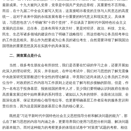
最新成果。十九大被列入党章，党章是中国共产党的总章程，其重要性不言而喻。
而后，在十九届二中全会又被写入宪法，这直接昭示着党的主张与人民意志的高度
统一，这对于未来中国的永续发展有着十分重要的时代意义和现实意义。具体来
说，习思想包含“八个明确”和“十四个坚持”，不仅谈及了新时代中国特色社会主义
发展的总目标、总任务、总体布局等大政方针，更是对经济、政治、科技、文化、
民生、生态等诸多领域的建设作出了明确了战略指引，而这些都与公务员招考单位
的工作息息相关。那么作为想要成为公务员的诸位考生，自然需要详细了解我国治
国理政的重要思想及其在实践中的具体落实。
二、测查重点是什么
当然，很多考生朋友会有所担忧，我们是否要在忙碌的学习之余，还要开展如
此深入的理论研究。其实，并非如此，在申论考试中，我们对习思想的了解无需像
中央政策研究室那般进行专业性的理论解读，毕竟我们还尚未踏入公务员的工作岗
位当中，对政府的工作内容与工作原则上还处在了解与初步接触的阶段。但是，作
为一名有志于投身基层、报效祖国的青年人才，至少我们要明确认识到政府在推动
高质量发展过程中始终秉承的系列理念，诸如以人为本的情怀、全面依法治国、全
面深化改革、保证党的核心领导地位等。也更要明确基层工作者应有的服务意识和
责任担当，因为这是国家选拔基层公务员的核心要义。
既然是“习近平新时代中国特色社会主义思想指导分析和解决问题的能力”，那
么在了解习思想的内容与内涵之余，更要培养我们使用习思想分析问题、解决问题
的基本能力。而对这种能力的考察更多的体现在试卷中“对策类”试题的考察。相信