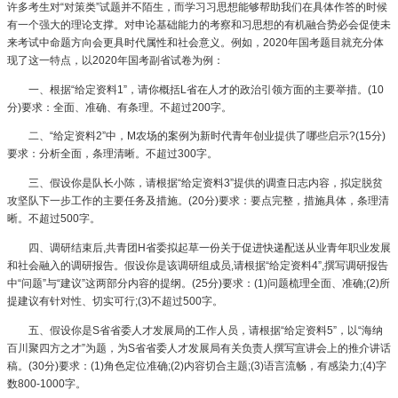
许多考生对“对策类”试题并不陌生，而学习习思想能够帮助我们在具体作答的时候
有一个强大的理论支撑。对申论基础能力的考察和习思想的有机融合势必会促使未
来考试中命题方向会更具时代属性和社会意义。例如，2020年国考题目就充分体
现了这一特点，以2020年国考副省试卷为例：
一、根据“给定资料1”，请你概括L省在人才的政治引领方面的主要举措。(10
分)要求：全面、准确、有条理。不超过200字。
二、“给定资料2”中，M农场的案例为新时代青年创业提供了哪些启示?(15分)
要求：分析全面，条理清晰。不超过300字。
三、假设你是队长小陈，请根据“给定资料3”提供的调查日志内容，拟定脱贫
攻坚队下一步工作的主要任务及措施。(20分)要求：要点完整，措施具体，条理清
晰。不超过500字。
四、调研结束后,共青团H省委拟起草一份关于促进快递配送从业青年职业发展
和社会融入的调研报告。假设你是该调研组成员,请根据“给定资料4”,撰写调研报告
中“问题”与“建议”这两部分内容的提纲。(25分)要求：(1)问题梳理全面、准确;(2)所
提建议有针对性、切实可行;(3)不超过500字。
五、假设你是S省省委人才发展局的工作人员，请根据“给定资料5”，以“海纳
百川聚四方之才”为题，为S省省委人才发展局有关负责人撰写宣讲会上的推介讲话
稿。(30分)要求：(1)角色定位准确;(2)内容切合主题;(3)语言流畅，有感染力;(4)字
数800-1000字。