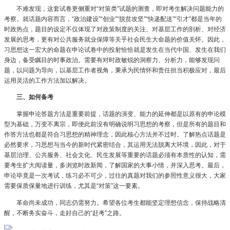
不难发现，这套试卷更侧重对“对策类”试题的测查，即对考生解决问题能力的
考察。就话题内容而言，“政治建设”“创业”“脱贫攻坚”“快递配送”“引才”都是当年的
时政热点，题目的设定不仅体现了对政策制度的关注、对基层工作的剖析、对经济
发展的思考，更有对公共服务就业保障等关乎社会民生大命题的价值关怀。因此，
习思想这一宏大的命题在申论试卷中的投射恰恰就是发生在当代中国、发生在我们
身边，备受瞩目的时事政治。需要有对时政敏锐的洞察力、分析力，能够发现问
题，以问题为导向，以基层工作者视角，秉承为民情怀和责任担当积极应对，最后
运用灵活的工作方法加以解决。
三、如何备考
掌握申论答题方法是重要前提，话题的演变、能力的延伸都是以原有的申论模
型为基础，万变不离宗，即便此前没有明确说明习思想的考察，但是所有的题目和
作答方法也都是符合习思想的精神理念，因此核心方法并不过时。了解热点话题是
必然要求，习思想与当今的新时代紧密结合，其运用无法脱离大环境，因此，对于
基层治理、公共服务、社会文化、民生发展等重要的话题必须有本质性的认知，需
要考生扩大阅读量，多浏览时政新闻，了解国家的大事小情，并深入思考。最后，
申论毕竟是一次考试，练习必不可少，过往的真题对我们的参照性意义很大，大家
需要保质保量地进行训练，尤其是“对策”这一要素。
革命尚未成功，同志仍需努力。希望各位考生都能坚定理想信念，保持战略清
醒，不断务实奋斗，走好自己的“赶考”之路。