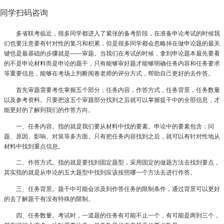
同学扫码咨询
多省联考临近，很多同学都进入了紧张的备考阶段，在准备申论考试的时候我
们也要注意要有针对性的复习和积累，但是很多同学都会忽略掉在做申论题的最关
键也是最基础的步骤就是——审题。当我们在考试的时候，拿到申论题本最先要看
的不是申论材料而是申论的题干，只有能够审好题才能够明确任务内容和任务要求
等重要信息，能够在考场上判断阅卷老师的评分方式，帮助自己更好的去作答。
首先审题需要考生掌握五个部分：任务内容，作答方式，任务背景，任务数量
以及参考资料。只要把这五个审题部分找到之后就可以掌握提干中的全部信息，才
能更好的了解到我们的作答方向。
一、任务内容。指的就是我们要从材料中找的要素。申论中的要素包含：问
题、原因、影响、对策等多方面。只有把任务内容找到之后，就可以有针对性地从
材料中找到重点信息。
二、作答方式。指的就是要找到固定题型，采用固定的做题方法去找到要点，
其实指的就是从申论的五大题型中找到应该按照哪一个方法去进行作答。
三、任务背景。题干中可能会涉及到作答任务的限制条件，通过背景可以更好
的去了解题干有没有特殊的限制。
四、任务数量。考试时，一道题的任务有可能不止一个，有可能是两到三个，