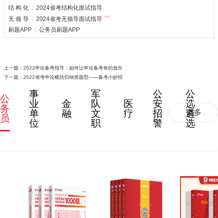
结 构 化
|
2024省考结构化面试指导
无 领 导
|
2024省考无领导面试指导
刷题APP
|
公务员刷题APP
上一篇：
2022申论备考指导：如何让申论备考有的放矢
下一篇：
2022省考申论概括归纳类题型——备考小妙招
事
军
公
公
公
业
金
队
医
安
选
务
单
融
文
疗
招
遴
更多
员
位
职
警
选