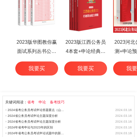
2023版华图教你赢
2023版江西公务员
2023河
面试系列丛书公务
4本套+申论经典范
测+申论预
员面试华图专家详
文50篇+行测高频考
本
我要买
我要买
我
解1000题（3本
点 6本
套）
关键词阅读：
省考
申论
备考技巧
2024省考公务员考试申论答题要点（山西县乡）
2024.03.16
2024省公务员考试申论主题深度分析
2024.03.16
2024省考公务员考试申论主题深度分析
2024.03.16
2024年省考申论与2023年的区别
2024.03.16
2024年省考公务员考试申论试题中的新题型新趋势
2024.03.16