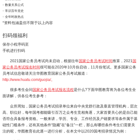
数量关系公式
常识百年党史
全年时政热点
*资料包涵盖但不限于以上内容
扫码领福利
保存小程序码至
手机进行扫码
2021国家公务员考试尚未启动，根据往年
国家公务员考试时间
推算，2021
国
家公务员考试报名时间
很可能在2020年10月份启动，11月份笔试。更多国家公务
员考试信息敬请关注华图教育国家公务员考试频道：
http://www.huatu.com/guojia/。
很多考生会问
国家公务员考试报名流程
是什么?下面华图教育将为各位考生全
面讲解，供各位考生参考：
众所周知，国家公务员考试招录单位来自中央党群行政及垂直管理机构，层次
高、职位好，每年国考都能吸引百万之众考生竞相角逐，大家首要关心的是自己能
否符合具备报考资格。一般来讲，学历、专业、工作经历及户籍要求等条件属于基
础性门槛条件，还有其他条件“隐藏”在“备注”一栏，那么有哪些条件考生们需要关
注的呢，华图教育在此逐一进行分析，在本文中以2020国考招录情况为例：